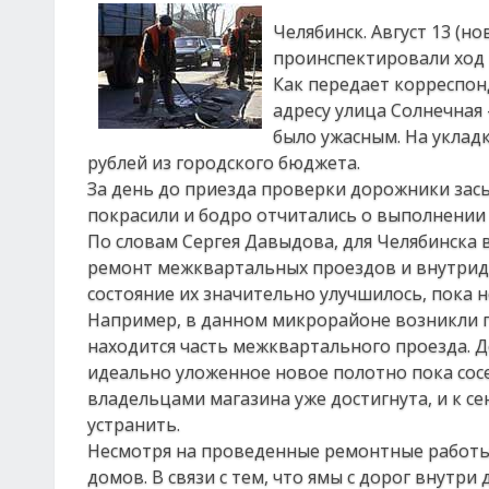
Челябинск. Август 13 (н
проинспектировали ход
Как передает корреспон
адресу улица Солнечная 
было ужасным. На уклад
рублей из городского бюджета.
За день до приезда проверки дорожники за
покрасили и бодро отчитались о выполнении 
По словам Сергея Давыдова, для Челябинска 
ремонт межквартальных проездов и внутридв
состояние их значительно улучшилось, пока н
Например, в данном микрорайоне возникли п
находится часть межквартального проезда. Д
идеально уложенное новое полотно пока сос
владельцами магазина уже достигнута, и к 
устранить.
Несмотря на проведенные ремонтные работы
домов. В связи с тем, что ямы с дорог внутр