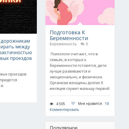
Подготовка К
Беременности
 дорожникам
Беременность
0
бирать между
практичностью
Психологи считают, что в
вых проездов
семьях, в которых к
беременности готовятся, дети
лучше развиваются и
овых проездов
эмоционально, и физически.
придется
Организм женщины долгих 9
 и
месяцев служит малышу первой
Мне нравится
18
4 505
Комментировать
Популярное