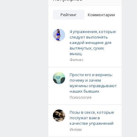
Рейтинг
Комментарии
4 упражнения, которые
следует выполнять
каждой женщине для
вытянутых, сухих
мышц.
Фитнес
Прости его и вернись:
почему и зачем
мужчины оправдывают
наших бывших
Психология
Позы в сексе, которые
послужат вам в
качестве упражнений
Интим