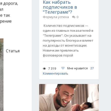
Как набрать
я дорога,
подписчиков в
ал
"Телеграме"?
е так
Формула успеха
0
трение
Количество подписчиков —
один из главных показателей в
"Телеграме". Он указывает на
популярность блогера и влияет
на доходы от монетизации.
Статья
Новичкам привлекать
фолловеров порой
Мне нравится
27
7 319
Комментировать