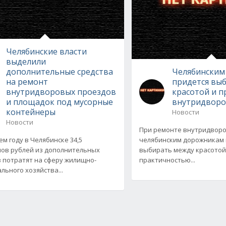
Челябинские власти
выделили
дополнительные средства
Челябинским
на ремонт
придется вы
внутридворовых проездов
красотой и 
и площадок под мусорные
внутридворо
контейнеры
Новости
Новости
При ремонте внутридвор
ем году в Челябинске 34,5
челябинским дорожникам 
ов рублей из дополнительных
выбирать между красотой
 потратят на сферу жилищно-
практичностью...
льного хозяйства...