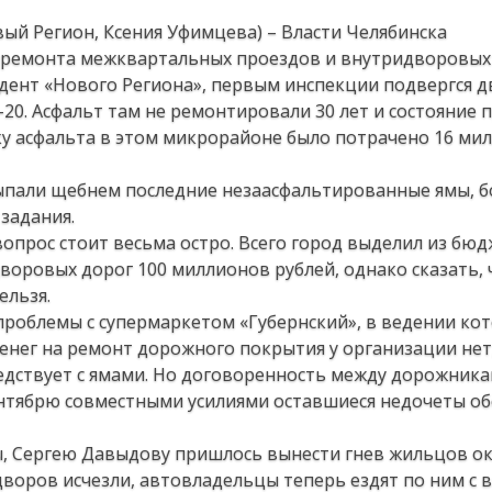
овый Регион, Ксения Уфимцева) – Власти Челябинска
 ремонта межквартальных проездов и внутридворовых 
дент «Нового Региона», первым инспекции подвергся д
-20. Асфальт там не ремонтировали 30 лет и состояние 
ку асфальта в этом микрорайоне было потрачено 16 ми
сыпали щебнем последние незаасфальтированные ямы, 
задания.
вопрос стоит весьма остро. Всего город выделил из бюд
оровых дорог 100 миллионов рублей, однако сказать, 
ельзя.
роблемы с супермаркетом «Губернский», в ведении ко
енег на ремонт дорожного покрытия у организации нет
едствует с ямами. Но договоренность между дорожника
сентябрю совместными усилиями оставшиеся недочеты о
, Сергею Давыдову пришлось вынести гнев жильцов о
и дворов исчезли, автовладельцы теперь ездят по ним с 