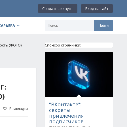
Создать аккаунт
Вход на сайт
КАРЬЕРА
Найти
ость (ФОТО)
Спонсор странички:
Г:
О)
"ВКонтакте":
В закладки
секреты
привлечения
подписчиков