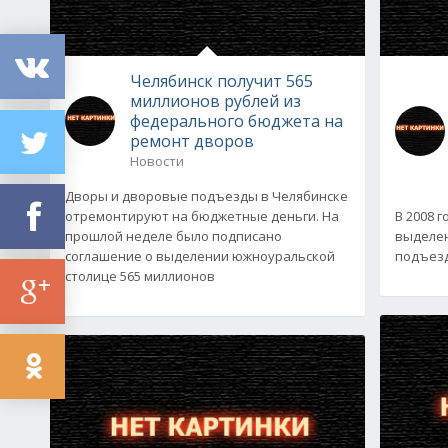
Челябинск получит 565
миллионов рублей из
федерального бюджета на
ремонт дворов
Новости
Дворы и дворовые подъезды в Челябинске
отремонтируют на бюджетные деньги. На
В 2008 
прошлой неделе было подписано
выделен
соглашение о выделении южноуральской
подъезд
столице 565 миллионов