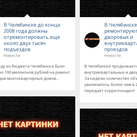
В Челябинске до конца
В Челябинск
2008 года должны
ремонтируют
отремонтировать еще
дворовых и
около двух тысяч
внутрикварт
подъездов
проездов
Новости
Новости
году из бюджета Челябинска было
В Челябинске продолжает
о 100 миллионов рублей на ремонт
внутриквартальных и дво
ов многоквартирных домов...
За неделю количество об
увеличилось более чем в 2
передает корреспондент