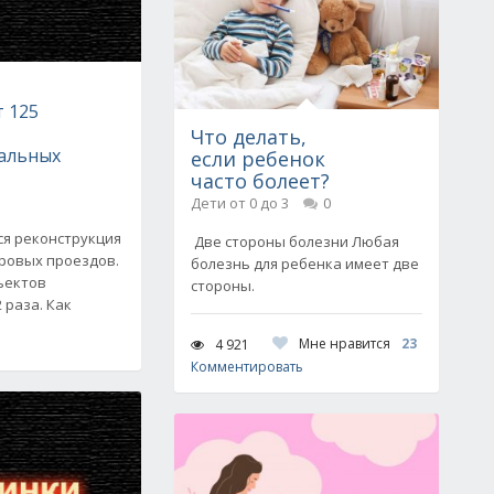
е
 125
Что делать,
альных
если ребенок
часто болеет?
Дети от 0 до 3
0
ся реконструкция
Две стороны болезни Любая
ровых проездов.
болезнь для ребенка имеет две
ъектов
стороны.
 раза. Как
Мне нравится
23
4 921
Комментировать