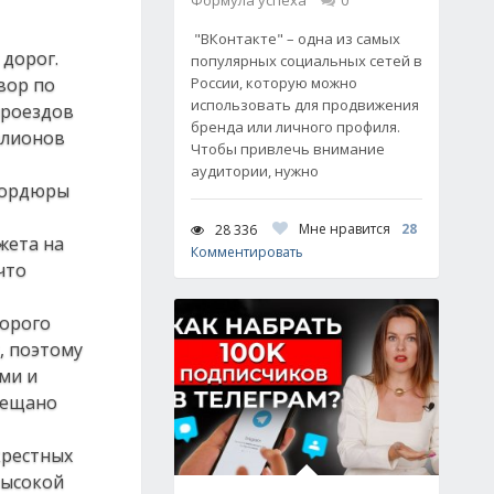
Формула успеха
0
"ВКонтакте" – одна из самых
дорог.
популярных социальных сетей в
вор по
России, которую можно
использовать для продвижения
проездов
бренда или личного профиля.
ллионов
Чтобы привлечь внимание
аудитории, нужно
бордюры
Мне нравится
28
28 336
жета на
Комментировать
что
торого
, поэтому
ми и
бещано
крестных
высокой