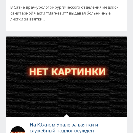
В Сатке врач-уролог хирургического отделения медико-
санитарной части "Магнезит" выдавал больничные
листки за взятки...
На Южном Урале за взятки и
служебный подлог осужден