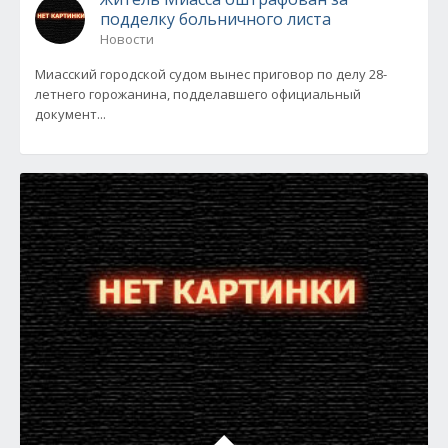
подделку больничного листа
Новости
Миасский городской судом вынес приговор по делу 28-
летнего горожанина, подделавшего официальный
документ...