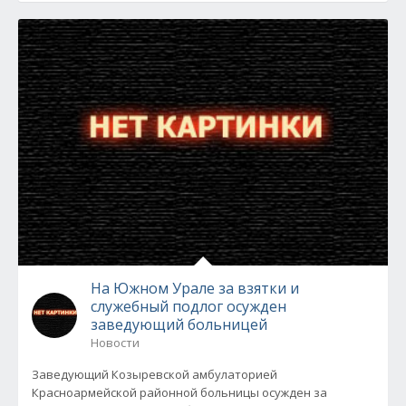
На Южном Урале за взятки и
служебный подлог осужден
заведующий больницей
Новости
Заведующий Козыревской амбулаторией
Красноармейской районной больницы осужден за