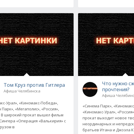
Что нужно сж
Том Круз против Гитлера
прочтения?
Афиша Челябинска
Афиша Челябин
кс-Урал», «Киномакс-Победа»,
«Синема Парк», «Киномакс
 Парк», «Мегаполис», «Россия»,
«Киномакс-Урал», «Россия
 В широкий прокат вышел фильм
прокат выходит новое тв
Сингера «Операция «Валькирия» с
неординарных и непредс
рузом в
братьев Итана и Джоэла К