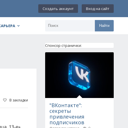
Создать аккаунт
Вход на сайт
КАРЬЕРА
Найти
Спонсор странички:
В закладки
"ВКонтакте":
секреты
привлечения
подписчиков
а, 13-е».