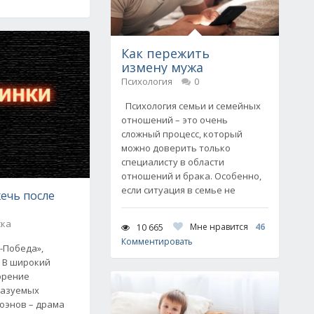
Как пережить
измену мужа
Психология
0
Психология семьи и семейных
отношений – это очень
сложный процесс, который
можно доверить только
специалисту в области
отношений и брака. Особенно,
если ситуация в семье не
ечь после
ска
Мне нравится
46
10 665
Комментировать
-Победа»,
» В широкий
орение
казуемых
оэнов – драма