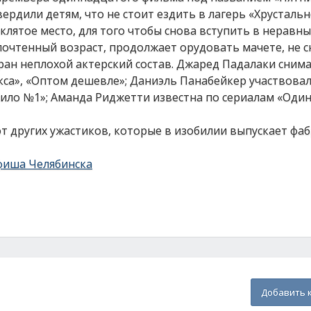
рдили детям, что не стоит ездить в лагерь «Хрустальн
лятое место, для того чтобы снова вступить в неравны
почтенный возраст, продолжает орудовать мачете, не 
ан неплохой актерский состав. Джаред Падалаки снима
са», «Оптом дешевле»; Даниэль Панабейкер участвовал
вило №1»; Аманда Риджетти известна по сериалам «Оди
от других ужастиков, которые в изобилии выпускает фаб
фиша Челябинска
Добавить 