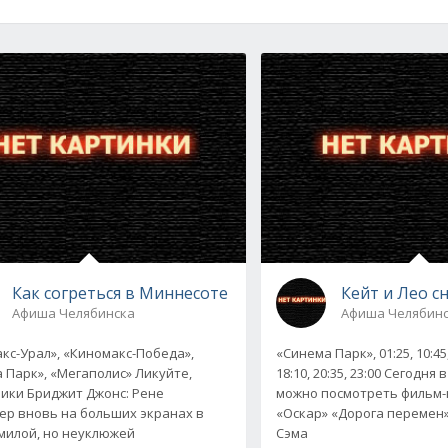
Как согреться в Миннесоте
Кейт и Лео с
Афиша Челябинска
Афиша Челябин
кс-Урал», «Киномакс-Победа»,
«Синема Парк», 01:25, 10:45, 
 Парк», «Мегаполис» Ликуйте,
18:10, 20:35, 23:00 Сегодня
ики Бриджит Джонс: Рене
можно посмотреть фильм-
ер вновь на больших экранах в
«Оскар» «Дорога перемен»
милой, но неуклюжей
Сэма