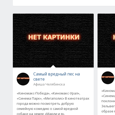
Самый вредный пес на
свете
Афиша Челябинска
«Кинома
«Киномакс-Победа», «Киномакс-Урал»,
«Синема
«Синема Парк», «Мегаполис» В кинотеатрах
поклонн
города можно посмотреть добрую
Зельвег
семейную комедию о самой вредной
образе 
собаке на земле «Марли и я».