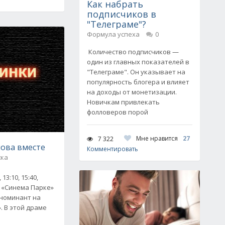
Как набрать
подписчиков в
"Телеграме"?
Формула успеха
0
Количество подписчиков —
один из главных показателей в
"Телеграме". Он указывает на
популярность блогера и влияет
на доходы от монетизации.
Новичкам привлекать
фолловеров порой
Мне нравится
27
7 322
нова вместе
Комментировать
ска
13:10, 15:40,
 в «Синема Парке»
номинант на
. В этой драме