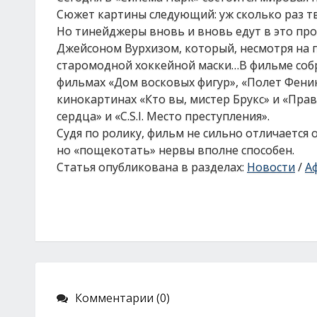
Сюжет картины следующий: уж сколько раз тве
Но тинейджеры вновь и вновь едут в это прок
Джейсоном Вурхизом, который, несмотря на 
старомодной хоккейной маски…В фильме собр
фильмах «Дом восковых фигур», «Полет Феник
кинокартинах «Кто вы, мистер Брукс» и «Пра
сердца» и «C.S.I. Место преступления».
Судя по ролику, фильм не сильно отличается 
но «пощекотать» нервы вполне способен.
Статья опубликована в разделах:
Новости
/
А
Комментарии (0)