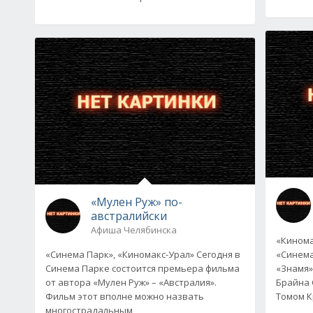
«Мулен Руж» по-
австралийски
Афиша Челябинска
«Кинома
«Синема Парк», «Киномакс-Урал» Сегодня в
«Синема
Синема Парке состоится премьера фильма
«Знамя»
от автора «Мулен Руж» – «Австралия».
Брайна 
Фильм этот вполне можно назвать
Томом К
многострадальным,