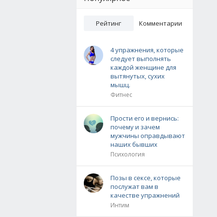
Рейтинг
Комментарии
4 упражнения, которые
следует выполнять
каждой женщине для
вытянутых, сухих
мышц.
Фитнес
Прости его и вернись:
почему и зачем
мужчины оправдывают
наших бывших
Психология
Позы в сексе, которые
послужат вам в
качестве упражнений
Интим