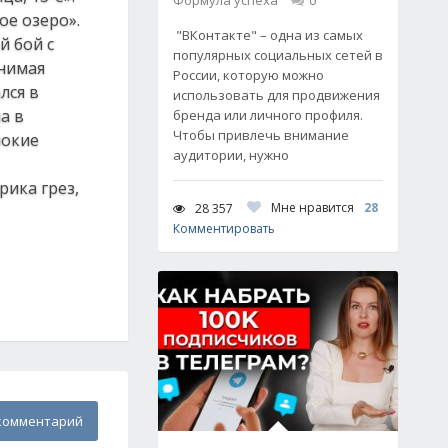
Формула успеха
0
ое озеро».
"ВКонтакте" – одна из самых
й бой с
популярных социальных сетей в
снимая
России, которую можно
лся в
использовать для продвижения
а в
бренда или личного профиля.
Чтобы привлечь внимание
нокие
аудитории, нужно
рика грез,
Мне нравится
28
28 357
Комментировать
комментарий