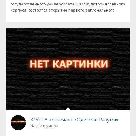
государственного университета (1007 аудитория главного
корпуса) состоится открытие первого регионального
ЮУрГУ встречает «Одиссею Разума»
Наука и учеба