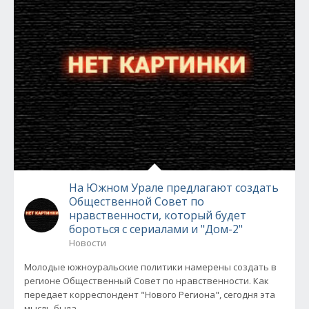
На Южном Урале предлагают создать
Общественной Совет по
нравственности, который будет
бороться с сериалами и "Дом-2"
Новости
Молодые южноуральские политики намерены создать в
регионе Общественный Совет по нравственности. Как
передает корреспондент "Нового Региона", сегодня эта
мысль была