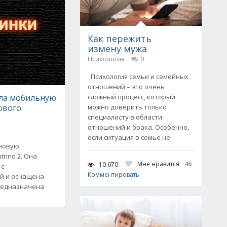
Как пережить
измену мужа
Психология
0
Психология семьи и семейных
отношений – это очень
ила мобильную
сложный процесс, который
ового
можно доверить только
специалисту в области
отношений и брака. Особенно,
если ситуация в семье не
 новую
rino 2. Она
Мне нравится
46
10 670
 с
Комментировать
й и оснащена
Предназначена