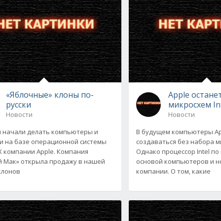
«Яблочные» клоны по-
Apple останет
русски
микросхем In
Новости
Новости
и начали делать компьютеры и
В будущем компьютеры Ap
и на базе операционной системы
создаваться без набора ми
X компании Apple. Компания
Однако процессор Intel п
й Мак» открыла продажу в нашей
основой компьютеров и н
клонов
компании. О том, какие