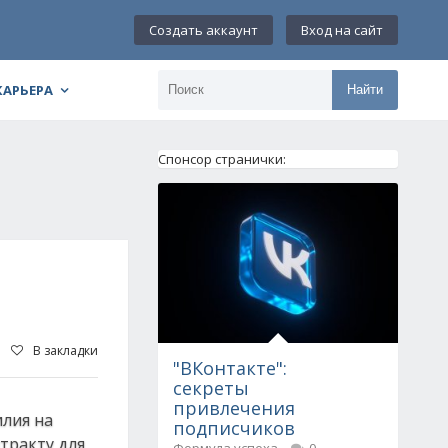
Создать аккаунт
Вход на сайт
КАРЬЕРА
Найти
Спонсор странички:
В закладки
"ВКонтакте":
секреты
привлечения
илия на
подписчиков
тракту для