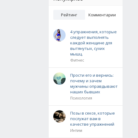
Рейтинг
Комментарии
4 упражнения, которые
следует выполнять
каждой женщине для
вытянутых, сухих
мышц.
Фитнес
Прости его и вернись:
почему и зачем
мужчины оправдывают
наших бывших
Психология
Позы в сексе, которые
послужат вам в
качестве упражнений
Интим