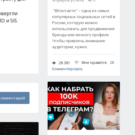
Формула успеха
0
"ВКонтакте" – одна из самых
овергли
популярных социальных сетей в
 и SiS.
России, которую можно
использовать для продвижения
бренда или личного профиля.
Чтобы привлечь внимание
аудитории, нужно
Мне нравится
28
28 381
Комментировать
комментарий