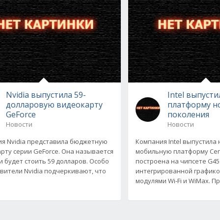
Nvidia выпустила 59-
Intel выпуст
долларовую видеокарту
платформу н
GeForce
поколения
Новости
Новости
я Nvidia представила бюджетную
Компания Intel выпустила
рту серии GeForce. Она называется
мобильную платформу Cent
 и будет стоить 59 долларов. Особо
построена на чипсете G45
вители Nvidia подчеркивают, что
интегрированной графико
модулями Wi-Fi и WiMax. 