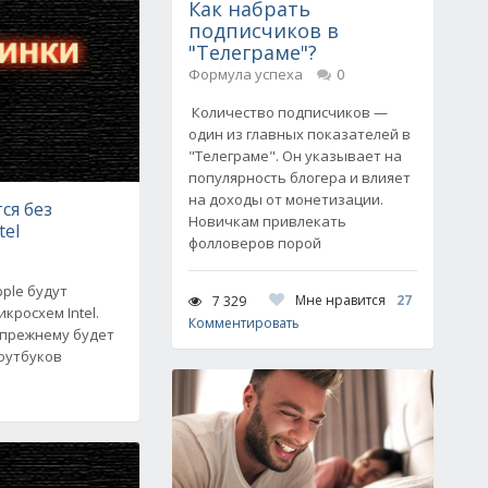
Как набрать
подписчиков в
"Телеграме"?
Формула успеха
0
Количество подписчиков —
один из главных показателей в
"Телеграме". Он указывает на
популярность блогера и влияет
на доходы от монетизации.
ся без
Новичкам привлекать
tel
фолловеров порой
ple будут
Мне нравится
27
7 329
кросхем Intel.
Комментировать
о прежнему будет
оутбуков