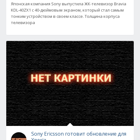
Японская компания Sony выпустила ЖК-телевизор Bravia
KDL-40ZX1 с 40-дюймовым экраном, который стал самым
тонким устройством в своем классе. Толщина корпуса
телевизора
Sony Ericsson готовит обновление для