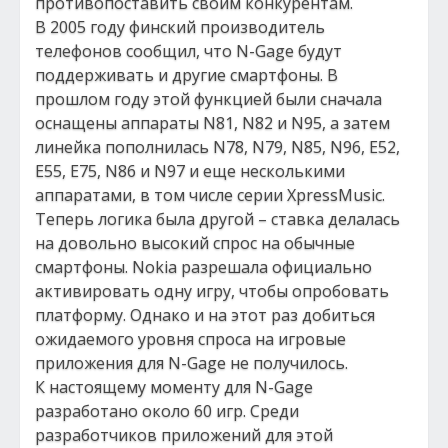
противопоставить своим конкурентам.
В 2005 году финский производитель
телефонов сообщил, что N-Gage будут
поддерживать и другие смартфоны. В
прошлом году этой функцией были сначала
оснащены аппараты N81, N82 и N95, а затем
линейка пополнилась N78, N79, N85, N96, E52,
E55, E75, N86 и N97 и еще несколькими
аппаратами, в том числе серии XpressMusic.
Теперь логика была другой – ставка делалась
на довольно высокий спрос на обычные
смартфоны. Nokia разрешала официально
активировать одну игру, чтобы опробовать
платформу. Однако и на этот раз добиться
ожидаемого уровня спроса на игровые
приложения для N-Gage не получилось.
К настоящему моменту для N-Gage
разработано около 60 игр. Среди
разработчиков приложений для этой