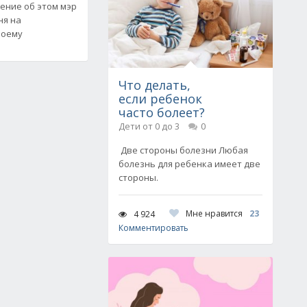
жение об этом мэр
ня на
воему
Что делать,
если ребенок
часто болеет?
Дети от 0 до 3
0
Две стороны болезни Любая
болезнь для ребенка имеет две
стороны.
Мне нравится
23
4 924
Комментировать