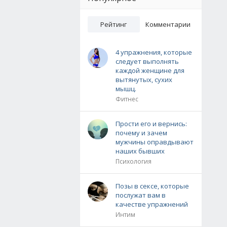
Рейтинг
Комментарии
4 упражнения, которые
следует выполнять
каждой женщине для
вытянутых, сухих
мышц.
Фитнес
Прости его и вернись:
почему и зачем
мужчины оправдывают
наших бывших
Психология
Позы в сексе, которые
послужат вам в
качестве упражнений
Интим