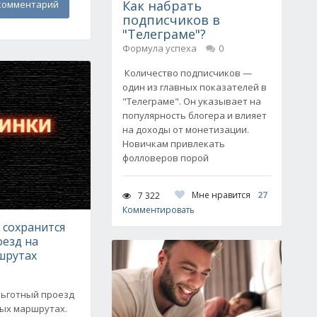
Как набрать
комментарий
подписчиков в
"Телеграме"?
Формула успеха
0
Количество подписчиков —
один из главных показателей в
"Телеграме". Он указывает на
популярность блогера и влияет
на доходы от монетизации.
Новичкам привлекать
фолловеров порой
Мне нравится
27
7 322
Комментировать
 сохранится
оезд на
шрутах
льготный проезд
вых маршрутах.