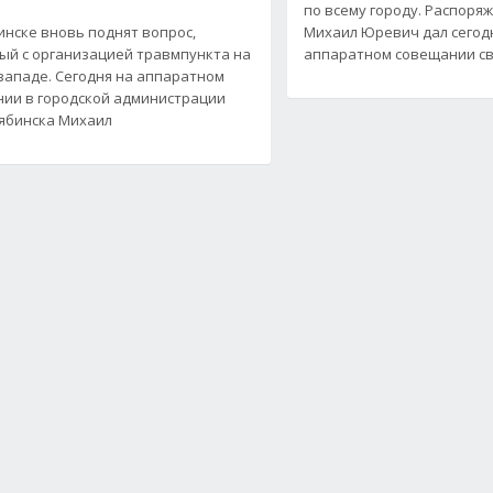
по всему городу. Распоря
инске вновь поднят вопрос,
Михаил Юревич дал сегод
ый с организацией травмпункта на
аппаратном совещании с
западе. Сегодня на аппаратном
ии в городской администрации
ябинска Михаил