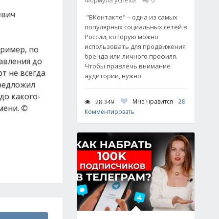
Формула успеха
0
евич
"ВКонтакте" – одна из самых
популярных социальных сетей в
России, которую можно
использовать для продвижения
ример, по
бренда или личного профиля.
авления до
Чтобы привлечь внимание
т не всегда
аудитории, нужно
предложил
до какого-
Мне нравится
28
28 349
емени.
©
Комментировать