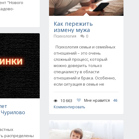
ент "Нового
садово-
Как пережить
измену мужа
Психология
0
Психология семьи и семейных
отношений – это очень
сложный процесс, который
можно доверить только
специалисту в области
отношений и брака. Особенно,
если ситуация в семье не
Мне нравится
46
10 663
лет
Комментировать
 Чурилово
астных
ть распределены