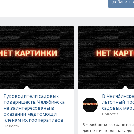
Добавить 
Руководители садовых
В Челябинске
товариществ Челябинска
льготный пр
не заинтересованы в
садовых мар
оказании медпомощи
Новости
членам их кооперативов
В Челябинске сохранится 
Новости
для пенсионеров на садо