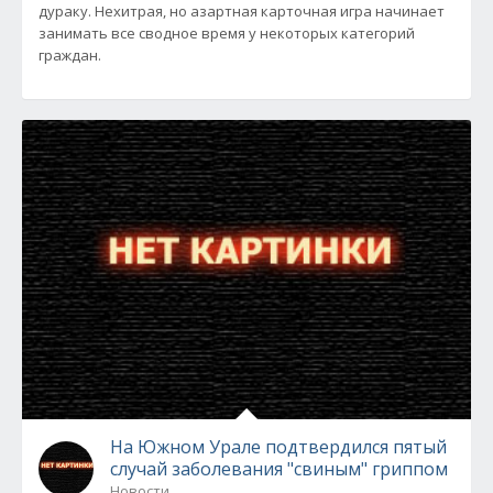
дураку. Нехитрая, но азартная карточная игра начинает
занимать все сводное время у некоторых категорий
граждан.
На Южном Урале подтвердился пятый
случай заболевания "свиным" гриппом
Новости