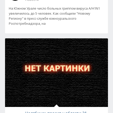
На Южном Урале число больных гриппом вируса А/H1N1
увеличилось до 5 человек. Как сообщили "Новому
Региону" в пресс-службе южноуральского
Роспотребнадзора, на