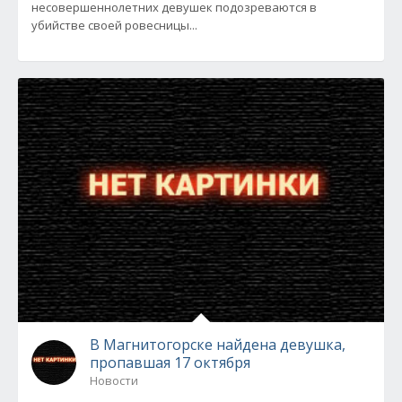
несовершеннолетних девушек подозреваются в
убийстве своей ровесницы...
В Магнитогорске найдена девушка,
пропавшая 17 октября
Новости