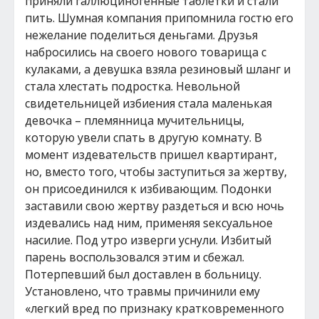
приняли галлюциногенные таблетки и стали
пить. Шумная компания припомнила гостю его
нежелание поделиться деньгами. Друзья
набросились на своего нового товарища с
кулаками, а девушка взяла резиновый шланг и
стала хлестать подростка. Невольной
свидетельницей избиения стала маленькая
девочка – племянница мучительницы,
которую увели спать в другую комнату. В
момент издевательств пришел квартирант,
но, вместо того, чтобы заступиться за жертву,
он присоединился к избивающим. Подонки
заставили свою жертву раздеться и всю ночь
издевались над ним, применяя sексуальное
насилие. Под утро изверги уснули. Избитый
парень воспользовался этим и сбежал.
Потерпевший был доставлен в больницу.
Установлено, что травмы причинили ему
«легкий вред по признаку кратковременного