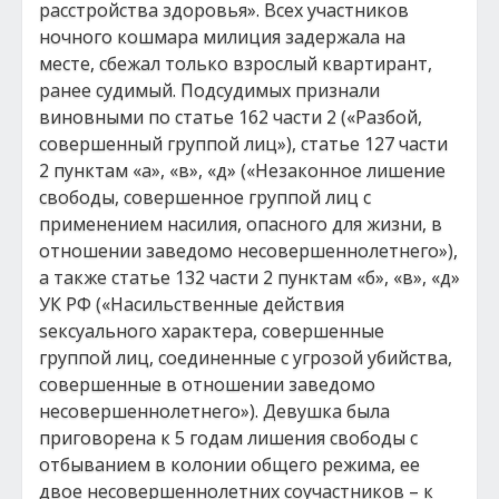
расстройства здоровья». Всех участников
ночного кошмара милиция задержала на
месте, сбежал только взрослый квартирант,
ранее судимый. Подсудимых признали
виновными по статье 162 части 2 («Разбой,
совершенный группой лиц»), статье 127 части
2 пунктам «а», «в», «д» («Незаконное лишение
свободы, совершенное группой лиц с
применением насилия, опасного для жизни, в
отношении заведомо несовершеннолетнего»),
а также статье 132 части 2 пунктам «б», «в», «д»
УК РФ («Насильственные действия
sексуального характера, совершенные
группой лиц, соединенные с угрозой убийства,
совершенные в отношении заведомо
несовершеннолетнего»). Девушка была
приговорена к 5 годам лишения свободы с
отбыванием в колонии общего режима, ее
двое несовершеннолетних соучастников – к