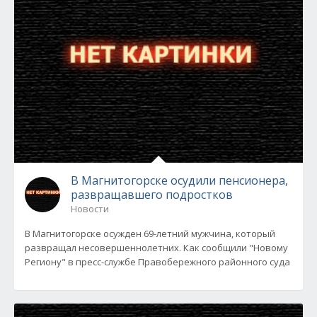
В Магнитогорске осудили пенсионера,
развращавшего подростков
Новости
В Магнитогорске осужден 69-летний мужчина, который
развращал несовершеннолетних. Как сообщили "Новому
Региону" в пресс-службе Правобережного районного суда