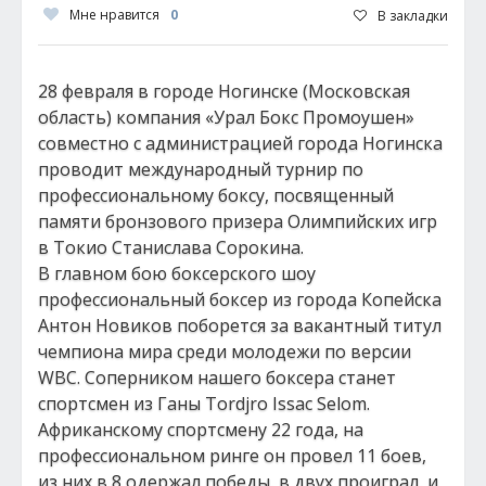
Мне нравится
0
В закладки
28 февраля в городе Ногинске (Московская
область) компания «Урал Бокс Промоушен»
совместно с администрацией города Ногинска
проводит международный турнир по
профессиональному боксу, посвященный
памяти бронзового призера Олимпийских игр
в Токио Станислава Сорокина.
В главном бою боксерского шоу
профессиональный боксер из города Копейска
Антон Новиков поборется за вакантный титул
чемпиона мира среди молодежи по версии
WBC. Соперником нашего боксера станет
спортсмен из Ганы Tordjro Issac Selom.
Африканскому спортсмену 22 года, на
профессиональном ринге он провел 11 боев,
из них в 8 одержал победы, в двух проиграл, и