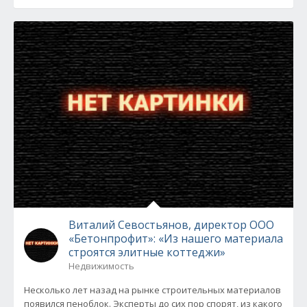
Виталий Севостьянов, директор ООО
«Бетонпрофит»: «Из нашего материала
строятся элитные коттеджи»
Недвижимость
Несколько лет назад на рынке строительных материалов
появился пеноблок. Эксперты до сих пор спорят, из какого