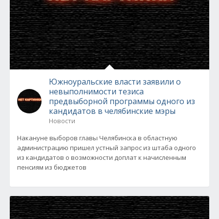
Южноуральские власти заявили о
невыполнимости тезиса
предвыборной программы одного из
кандидатов в челябинские мэры
Новости
Накануне выборов главы Челябинска в областную
администрацию пришел устный запрос из штаба одного
из кандидатов о возможности доплат к начисленным
пенсиям из бюджетов