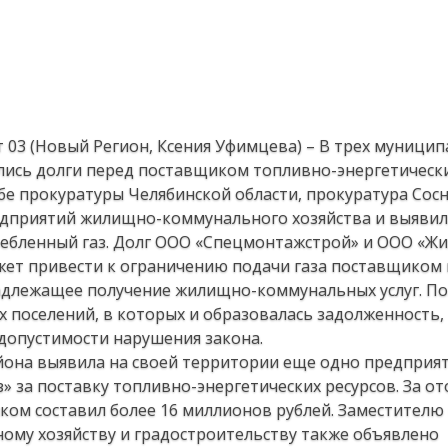
т 03 (Новый Регион, Ксения Уфимцева) – В трех муници
лись долги перед поставщиком топливно-энергетически
бе прокуратуры Челябинской области, прокуратура Сос
едприятий жилищно-коммунального хозяйства и выявил
ребленный газ. Долг ООО «Спецмонтажстрой» и ООО «Ж
ожет привести к ограничению подачи газа поставщиком 
надлежащее получение жилищно-коммунальных услуг. П
х поселений, в которых и образовалась задолженность,
допустимости нарушения закона.
йона выявила на своей территории еще одно предприят
 за поставку топливно-энергетических ресурсов. За о
ком составил более 16 миллионов рублей. Заместителю
му хозяйству и градостроительству также объявлено