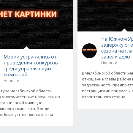
На Южном Ур
задержку от
сезона на гл
Мэрии устранились от
завели дело
проведения конкурсов
Новости
среди управляющих
В Челябинской области н
компаний
отношение главы района 
Новости
задолженности предприя
тура Челябинской области
поставщиками привело к 
 многочисленные нарушения в
отопительного сезона...
организаций жилищно-
льного комплекса. В ходе
к были установлены факты