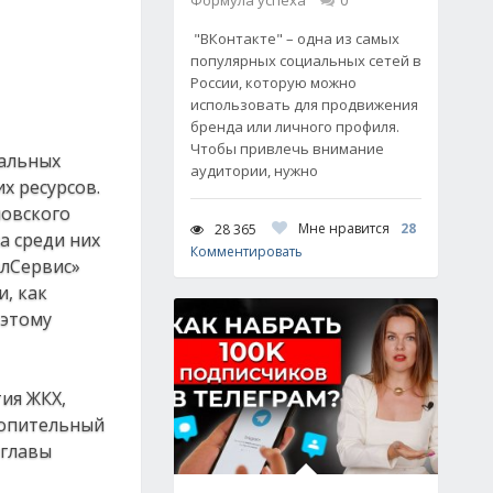
Формула успеха
0
"ВКонтакте" – одна из самых
популярных социальных сетей в
России, которую можно
использовать для продвижения
бренда или личного профиля.
Чтобы привлечь внимание
пальных
аудитории, нужно
х ресурсов.
новского
Мне нравится
28
28 365
а среди них
Комментировать
илСервис»
и, как
оэтому
ия ЖКХ,
топительный
 главы