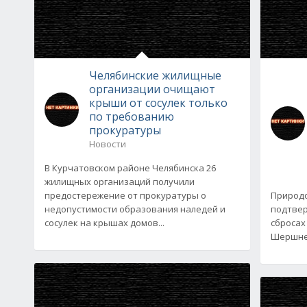
Челябинские жилищные
организации очищают
крыши от сосулек только
по требованию
прокуратуры
Новости
В Курчатовском районе Челябинска 26
жилищных организаций получили
предостережение от прокуратуры о
Природ
недопустимости образования наледей и
подтвер
сосулек на крышах домов...
сбросах
Шершнев