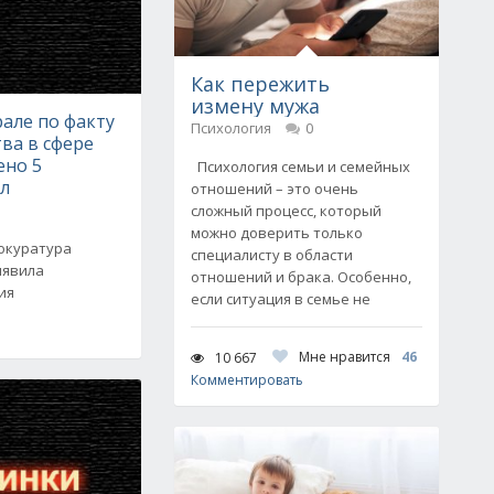
Как пережить
измену мужа
але по факту
Психология
0
ва в сфере
ено 5
Психология семьи и семейных
ел
отношений – это очень
сложный процесс, который
можно доверить только
рокуратура
специалисту в области
ыявила
отношений и брака. Особенно,
ия
если ситуация в семье не
Мне нравится
46
10 667
Комментировать