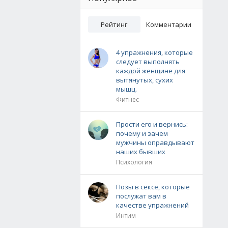
Рейтинг
Комментарии
4 упражнения, которые
следует выполнять
каждой женщине для
вытянутых, сухих
мышц.
Фитнес
Прости его и вернись:
почему и зачем
мужчины оправдывают
наших бывших
Психология
Позы в сексе, которые
послужат вам в
качестве упражнений
Интим