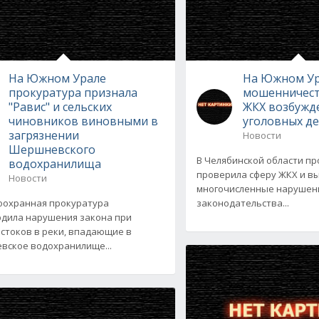
На Южном Урале
На Южном Ур
прокуратура признала
мошенничест
"Равис" и сельских
ЖКХ возбужд
чиновников виновными в
уголовных д
загрязнении
Новости
Шершневского
В Челябинской области п
водохранилища
проверила сферу ЖКХ и в
Новости
многочисленные нарушен
оохранная прокуратура
законодательства...
дила нарушения закона при
 стоков в реки, впадающие в
ское водохранилище...