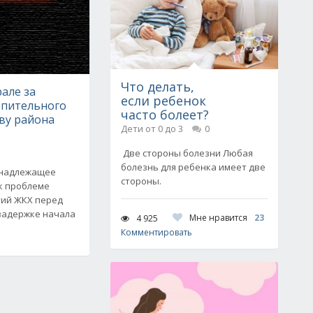
Что делать,
але за
если ребенок
опительного
часто болеет?
аву района
Дети от 0 до 3
0
Две стороны болезни Любая
болезнь для ребенка имеет две
енадлежащее
стороны.
к проблеме
тий ЖКХ перед
задержке начала
Мне нравится
23
4 925
Комментировать