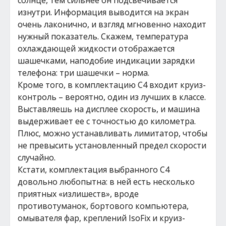
солнце, тем сильнее он подсвечивается
изнутри. Информация выводится на экран
очень лаконично, и взгляд мгновенно находит
нужный показатель. Скажем, температура
охлаждающей жидкости отображается
шашечками, наподобие индикации зарядки
телефона: три шашечки – норма.
Кроме того, в комплектацию С4 входит круиз-
контроль – вероятно, один из лучших в классе.
Выставляешь на дисплее скорость, и машина
выдерживает ее с точностью до километра.
Плюс, можно устанавливать лимитатор, чтобы
не превысить установленный предел скорости
случайно.
Кстати, комплектация выбранного С4
довольно любопытна: в ней есть несколько
приятных «излишеств», вроде
противотуманок, бортового компьютера,
омывателя фар, креплений IsoFix и круиз-