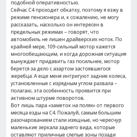
подобной оперативностью.
Сейчас С4 проходит обкатку, поэтому я езжу в
режиме пенсионера и, к сожалению, не могу
рассказать, насколько он интересен в
предельных режимах – говорят, что
автомобиль не лишен драйверских ноток. По
крайней мере, 109-сильный мотор кажется
многообещающим, и когда дорожная ситуация
вынуждает придавить газ посильнее, мотор
берется за дело с азартом застоявшегося
жеребца. А еще меня интригуют задние колеса,
установленные с изрядным углом развала –
полагаю, эта особенность проявится при
активном штурме поворотов.
Вот лишь пара «заметок на полях» от первого
месяца езды на С4. Пожалуй, самым большим
разочарованием стали изящные, но чересчур
маленькие зеркала заднего вида, которые
оставляют приличные слепые зоны позади