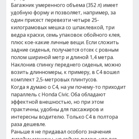
Багажник умеренного объема (352 л) имеет
удобную форму и позволяет, например, за
один присест перевезти четыре 25-
килограмовых мешка со шпаклевкой, три
ведра краски, семь упаковок обойного клея,
плюс кое-какие личные вещи. Если сложить
задние сиденья, получается отсек с ровным
полом шириной метр и длиной 1,4 метра.
Наклонив спинку переднего сиденья, можно
возить длинномеры, к примеру, в C4 вошел
комплект 2,5-метровых плинтусов.
Когда я думаю о C4, на ум почему-то приходит
параллель с Honda Civic. Оба обладают
эффектной внешностью, но при этом
практичны, удобны для пассажиров и
интересны водителю. Только C4 в полтора
раза дешевле.
Раньше я не придавал особого значения