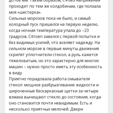
до168 мм. Таким образом, С4 без напряжения
проходит по тем же колдобинам, где ползала
моя «шестерка».
Сильных морозов пока не было, и самый
холодный пуск пришелся на первую неделю,
когда ночная температура упала до –23
градусов. Citroen завелся с первой попытки и
без видимых усилий, что вселяет надежду. На
сильном морозе в первые минуты движения
скрипят уплотнители стекол, а руль кажется
тяжеловатым, но это характерно для многих
машин – нужно просто иметь эту особенность
в виду.
Приятно порадовала работа омывателя
стекол: мощное разбрызгивание жидкости и
широченные бескаркасные щетки за четыре
взмаха вычищают стекло до состояния, когда
оно становится почти невидимым. Есть и
несколько приятных мелочей. Двери