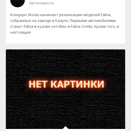
Автоновости
Концерн Skoda начинает реализацию моделей Fabia,
собранных на заводе в Калуге. Первыми автомобилями
станут Fabia в кузове хэтчбек и Fabia Combi. Кроме того, в
настоящее