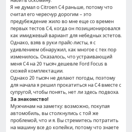
набить оскомину.
Я не думал о Citroen C4 раньше, потому что
считал его чересчур дорогим – это
предубеждение жило во мне еще со времен
первых тестов С4, когда он позиционировался
как имиджевый вариант для небедных эстетов.
Однако, взяв в руки прайс-листы, я с
удивлением обнаружил, как многое с тех пор
изменилось. Оказалось, что устраивающий
меня C4 на 20 тысяч дешевле Ford Focus в
схожей комплектации.
Однако 20 тысяч не делают погоды, поэтому
для начала я решил прокатиться на C4 вместе с
супругой, чтобы понять, нет ли здесь подвоха.
За знакомство!
Мужчинам на заметку: возможно, покупая
автомобиль, вы столкнулись с той же
проблемой, что и я. Вы стремитесь потратить
на машину все до копейки, потому что знаете