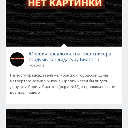
Юревич предложил на пост спикера
гордумы кандидатуру Видгофа
Новости
На посту председателя Челябинской городской думы
четвертого созыва Михаил Юревич хотел бы видеть
депутата Бориса Видгофа (округ №32), в прошлом созыве
возглавлявшего