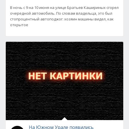
В ночь с 9 на 10 июня на улице Братьев Кашириных сгорел
очередной автомобиль. По словам владельца, это был
стопроцентный автоподжог: хозяин машины видел, как
открытое
На Южном Урале появились