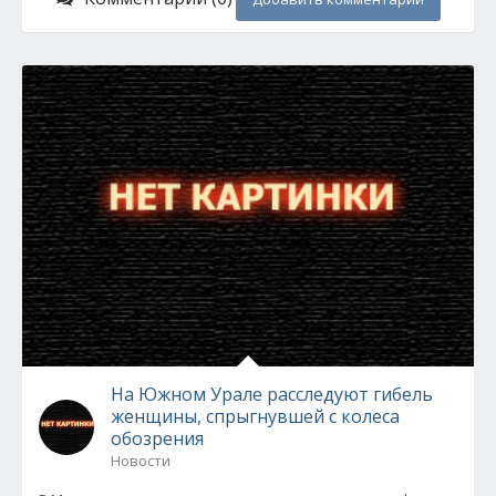
На Южном Урале расследуют гибель
женщины, спрыгнувшей с колеса
обозрения
Новости