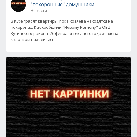
"похоронные" домушники
Новости
В Кусе грабят квартиры, пока хозяева находятся на
похоронах. Как сообщили "Новому Региону" в ОВД
Кусинского района, 26 февраля текущего года хозяева
квартиры находились