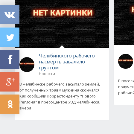
Челябинского рабочего
насмерть завалило
грунтом
Новости
В посел
В Челябинске рабочего засыпало землей,
получен
от полученных травм мужчина скончался.
рабочий
Как сообщили корреспонденту "Нового
Региона" в пресс-центре УВД Челябинска,
вчера