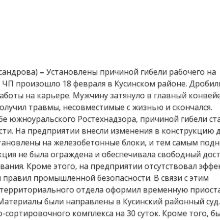
сандрова)
–
Установлены причиной гибели рабочего на
 ЧП произошло 18 февраля в Кусинском районе. Дроби
боты на карьере. Мужчину затянуло в главный конвей
получил травмы, несовместимые с жизнью и скончался.
бе южноуральского Ростехнадзора, причиной гибели ст
ти. На предприятии внесли изменения в конструкцию 
становлены на железобетонные блоки, и тем самым подн
кция не была ограждена и обеспечивала свободный дос
ания. Кроме этого, на предприятии отсутствовал эфф
правил промышленной безопасности. В связи с этим
о территориального отдела оформил временную приост
. Материалы были направлены в Кусинский районный суд.
сортировочного комплекса на 30 суток. Кроме того, б