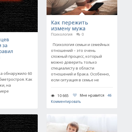
Как пережить
измену мужа
Психология
0
вцев
Психология семьи и семейных
 за
отношений – это очень
равил
сложный процесс, который
и
можно доверить только
специалисту в области
а обнаружило 60
отношений и брака. Особенно,
бметростроя. Как
если ситуация в семье не
ки, на
 мере
Мне нравится
46
10 665
Комментировать