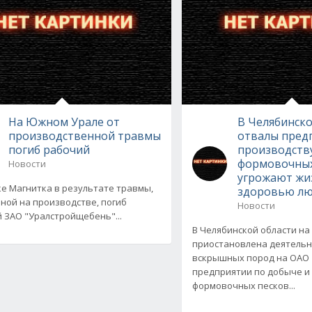
На Южном Урале от
В Челябинско
производственной травмы
отвалы пред
погиб рабочий
производств
формовочных
Новости
угрожают жи
ке Магнитка в результате травмы,
здоровью л
ной на производстве, погиб
Новости
 ЗАО "Уралстройщебень"...
В Челябинской области на 
приостановлена деятельн
вскрышных пород на ОАО 
предприятии по добыче и
формовочных песков...