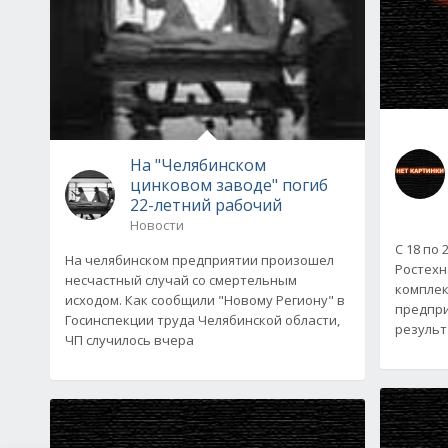
На "Челябинском
цинковом заводе" погиб
22-летний рабочий
Новости
С 18 по
На челябинском предприятии произошел
Ростехн
несчастный случай со смертельным
комплек
исходом. Как сообщили "Новому Региону" в
предпри
Госинспекции труда Челябинской области,
результ
ЧП случилось вчера