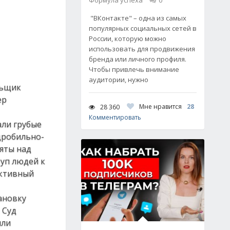
Формула успеха
0
"ВКонтакте" – одна из самых
популярных социальных сетей в
России, которую можно
использовать для продвижения
бренда или личного профиля.
Чтобы привлечь внимание
аудитории, нужно
льщик
ер
Мне нравится
28
28 360
Комментировать
али грубые
дробильно-
яты над
туп людей к
ективный
ановку
 Суд
ыли