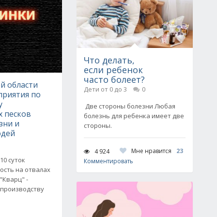
Что делать,
если ребенок
часто болеет?
й области
Дети от 0 до 3
0
приятия по
у
Две стороны болезни Любая
 песков
болезнь для ребенка имеет две
зни и
стороны.
юдей
Мне нравится
23
4 924
10 суток
Комментировать
ость на отвалах
"Кварц" -
 производству