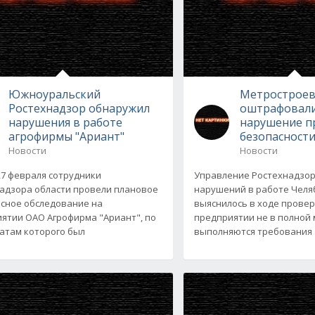
Южноуральский
Метрострое
Ростехнадзор обнаружил
оштрафовали
нарушения в работе
нарушение п
агрофирмы "Ариант"
безопасност
Новости
Новости
 27 февраля сотрудники
Управление Ростехнадзор
адзора области провели плановое
нарушений в работе Челя
сное обследование на
выяснилось в ходе провер
ятии ОАО Агрофирма "Ариант", по
предприятии не в полной
атам которого был
выполняются требования