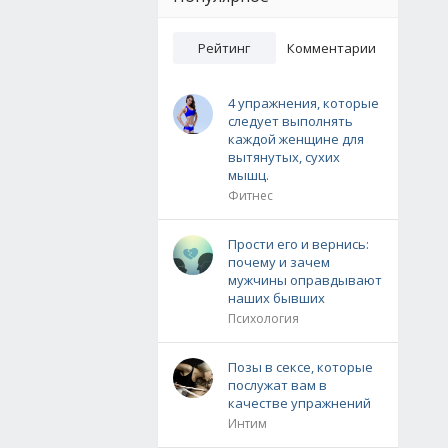
Рейтинг
Комментарии
4 упражнения, которые
следует выполнять
каждой женщине для
вытянутых, сухих
мышц.
Фитнес
Прости его и вернись:
почему и зачем
мужчины оправдывают
наших бывших
Психология
Позы в сексе, которые
послужат вам в
качестве упражнений
Интим