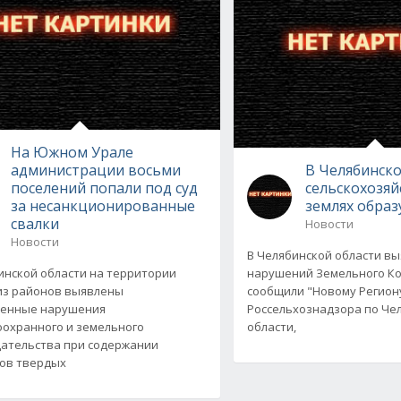
На Южном Урале
администрации восьми
В Челябинско
поселений попали под суд
сельскохозя
за несанкционированные
землях образ
свалки
Новости
Новости
В Челябинской области в
инской области на территории
нарушений Земельного Ко
из районов выявлены
сообщили "Новому Регион
венные нарушения
Россельхознадзора по Че
охранного и земельного
области,
ательства при содержании
ов твердых