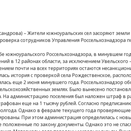
ксандрова) – Жители южноуральских сел засоряют земли
проверка сотрудников Управления Россельхознадзора п
жбе южноуральского Россельхознадзора, в минувшем го
ний в 12 районах области, за исключением Увельского 
ением почти на всех территориях остаются несанкцио
улась история с проверкой села Рождественское, распол
ялась еще 2 июня минувшего года. Россельхознадзор о
сельскохозяйственных землях. Было вынесено постанов
а. На администрацию поселения был наложен штраф в р
трафован еще на 1 тысячу рублей. Согласно предписанию
 полгода. Однако в феврале текущего года проверяющие
дированы. При этом администрация определилась с нов
е положенные по закону документы. Однако это не спасл