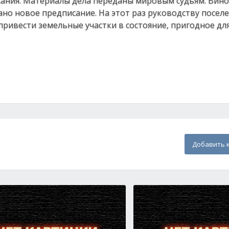
сания. Материалы дела переданы мировым судьям. Вин
но новое предписание. На этот раз руководству посел
 привести земельные участки в состояние, пригодное дл
Добавить 