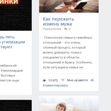
Как пережить
измену мужа
Психология
0
шь пять
Психология семьи и семейных
о утилизации
отношений – это очень
ствуют
сложный процесс, который
можно доверить только
специалисту в области
отношений и брака. Особенно,
елябинской
если ситуация в семье не
 4 миллиардов
 бытовых
ляется» еще
Мне нравится
46
10 670
Комментировать