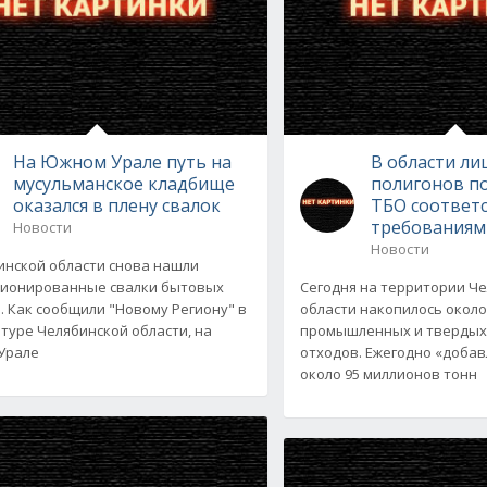
На Южном Урале путь на
В области ли
мусульманское кладбище
полигонов п
оказался в плену свалок
ТБО соответ
требованиям
Новости
Новости
инской области снова нашли
ионированные свалки бытовых
Сегодня на территории Ч
. Как сообщили "Новому Региону" в
области накопилось около
туре Челябинской области, на
промышленных и твердых
Урале
отходов. Ежегодно «добав
около 95 миллионов тонн