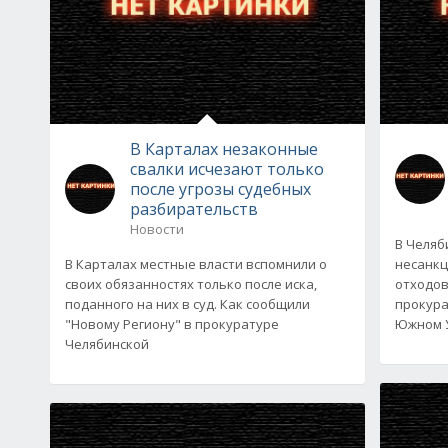
В Карталах незаконные
свалки исчезают только
после угрозы судебных
разбирательств
Новости
В Челяб
В Карталах местные власти вспомнили о
несанкц
своих обязанностях только после иска,
отходов
поданного на них в суд. Как сообщили
прокура
"Новому Региону" в прокуратуре
Южном 
Челябинской