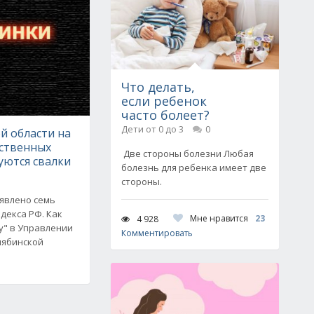
Что делать,
если ребенок
часто болеет?
Дети от 0 до 3
0
й области на
йственных
Две стороны болезни Любая
уются свалки
болезнь для ребенка имеет две
стороны.
ыявлено семь
декса РФ. Как
Мне нравится
23
4 928
у" в Управлении
Комментировать
лябинской