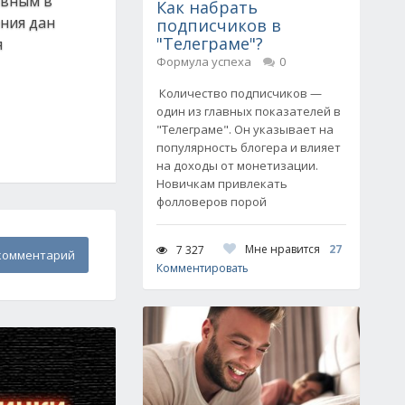
овным в
Как набрать
ения дан
подписчиков в
"Телеграме"?
я
Формула успеха
0
Количество подписчиков —
один из главных показателей в
"Телеграме". Он указывает на
популярность блогера и влияет
на доходы от монетизации.
Новичкам привлекать
фолловеров порой
Мне нравится
27
7 327
комментарий
Комментировать