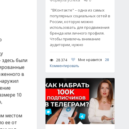
Формула успеха
0
"ВКонтакте" – одна из самых
популярных социальных сетей в
России, которую можно
использовать для продвижения
бренда или личного профиля.
о
Чтобы привлечь внимание
аудитории, нужно
ду
– здесь были
Мне нравится
28
28 374
Комментировать
нированные
оженного в
бнаружил
ление
азмере 10
,
ым местом
о ее от