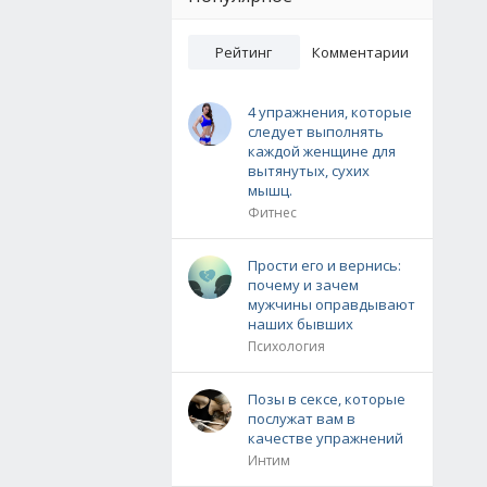
Рейтинг
Комментарии
4 упражнения, которые
следует выполнять
каждой женщине для
вытянутых, сухих
мышц.
Фитнес
Прости его и вернись:
почему и зачем
мужчины оправдывают
наших бывших
Психология
Позы в сексе, которые
послужат вам в
качестве упражнений
Интим