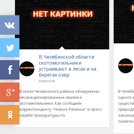
В Челябинской области
скотомогильники
устраивают в лесах и на
берегах озер
Новости
В селах Чесменского района обнаружены
В Челяб
несанкционированные свалки и
одного 
скотомогильники. Как сообщили
сущест
корреспонденту "Нового Региона" в пресс-
природо
службе прокуратуры по
законод
полигон