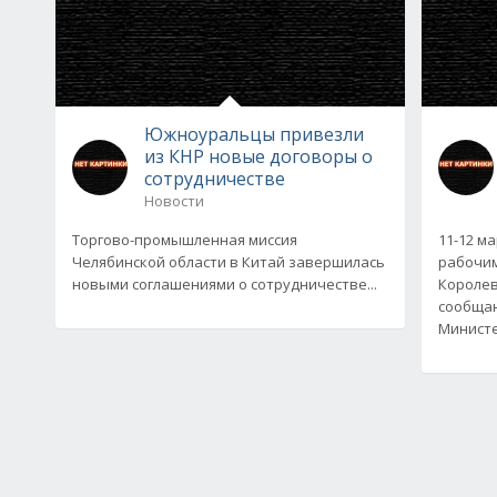
Южноуральцы привезли
из КНР новые договоры о
сотрудничестве
Новости
Торгово-промышленная миссия
11-12 м
Челябинской области в Китай завершилась
рабочим
новыми соглашениями о сотрудничестве...
Королев
сообщаю
Минист