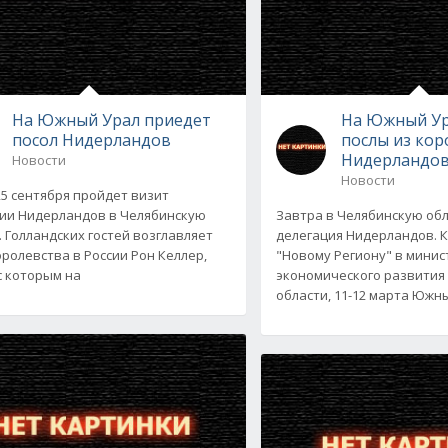
На Южный Урал приедет
На Южный Ур
посол Нидерландов
послы из кор
Нидерландо
Новости
Новости
 25 сентября пройдет визит
ии Нидерландов в Челябинскую
Завтра в Челябинскую об
. Голландских гостей возглавляет
делегация Нидерландов. 
оролевства в России Рон Келлер,
"Новому Региону" в минис
с которым на
экономического развития
области, 11-12 марта Южн