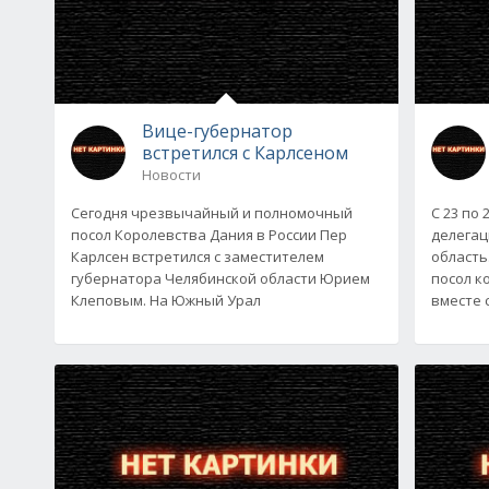
Вице-губернатор
встретился с Карлсеном
Новости
Сегодня чрезвычайный и полномочный
С 23 по
посол Королевства Дания в России Пер
делегац
Карлсен встретился с заместителем
область
губернатора Челябинской области Юрием
посол к
Клеповым. На Южный Урал
вместе 