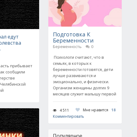
Подготовка К
ал едут
Беременности
олевства
Беременность
0
в
Психологи считают, что в
семьях, в которых к
ласть прибывает
беременности готовятся, дети
Как сообщили
лучше развиваются и
терстве
эмоционально, и физически.
 Челябинской
Организм женщины долгих 9
ый
месяцев служит малышу первой
Мне нравится
18
4 511
Комментировать
Популярное