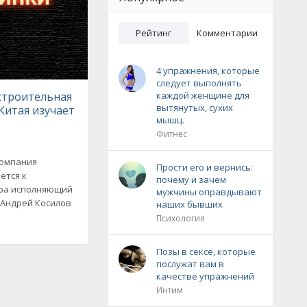
Рейтинг
Комментарии
4 упражнения, которые
следует выполнять
строительная
каждой женщине для
вытянутых, сухих
Китая изучает
мышц.
Фитнес
компания
Прости его и вернись:
ется к
почему и зачем
ера исполняющий
мужчины оправдывают
 Андрей Косилов
наших бывших
Психология
Позы в сексе, которые
послужат вам в
качестве упражнений
Интим