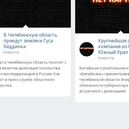
В Челябинскую область
приедут земляки Гуса
Крупнейшая 
Хиддинка
компания из 
Южный Урал
Новости
Новости
арта Челябинскую область посетит с
 визитом делегация посольства
Китайская строительная 
ства Нидерландов в России. Как
«Бигуйюань» присматрива
т в пресс-службе областного
Челябинской области. Вч
ерства
обязанности губернатора
встретился с делегацией