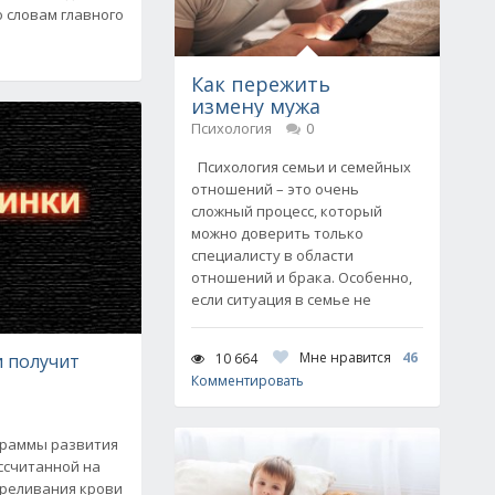
 словам главного
Как пережить
измену мужа
Психология
0
Психология семьи и семейных
отношений – это очень
сложный процесс, который
можно доверить только
специалисту в области
отношений и брака. Особенно,
если ситуация в семье не
Мне нравится
46
10 664
и получит
Комментировать
граммы развития
ассчитанной на
переливания крови