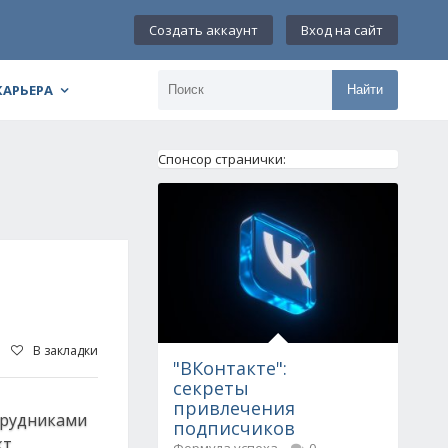
Создать аккаунт
Вход на сайт
КАРЬЕРА
Найти
Спонсор странички:
В закладки
"ВКонтакте":
секреты
привлечения
отрудниками
подписчиков
кт