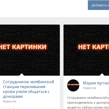
Добавить 
Сотрудников челябинской
Мэрии пусти
станции переливания
Новости
крови учили общаться с
донорами
Сотрудники челябинской 
Новости
присоединились к донорс
акция по забору крови пр