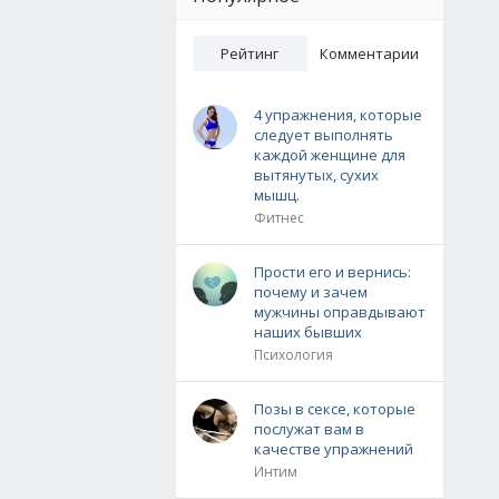
Рейтинг
Комментарии
4 упражнения, которые
следует выполнять
каждой женщине для
вытянутых, сухих
мышц.
Фитнес
Прости его и вернись:
почему и зачем
мужчины оправдывают
наших бывших
Психология
Позы в сексе, которые
послужат вам в
качестве упражнений
Интим