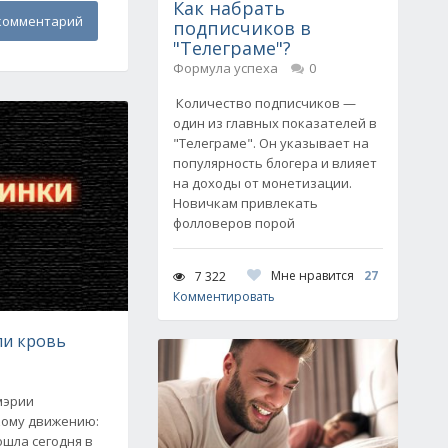
Как набрать
комментарий
подписчиков в
"Телеграме"?
Формула успеха
0
Количество подписчиков —
один из главных показателей в
"Телеграме". Он указывает на
популярность блогера и влияет
на доходы от монетизации.
Новичкам привлекать
фолловеров порой
Мне нравится
27
7 322
Комментировать
ли кровь
мэрии
кому движению:
ошла сегодня в