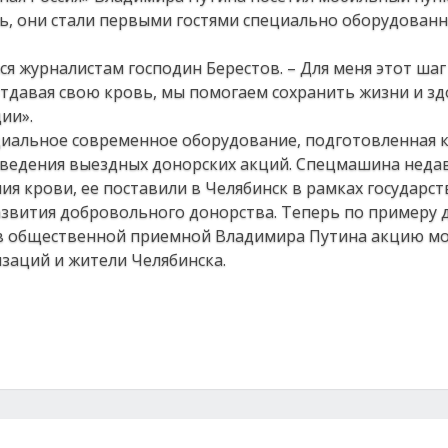
сь, они стали первыми гостями специально оборудован
лся журналистам господин Берестов. – Для меня этот ша
отдавая свою кровь, мы помогаем сохранить жизни и з
ии».
циальное современное оборудование, подготовленная 
роведения выездных донорских акций. Спецмашина неда
ия крови, ее поставили в Челябинск в рамках государс
звития добровольного донорства. Теперь по примеру 
ов общественной приемной Владимира Путина акцию мо
заций и жители Челябинска.