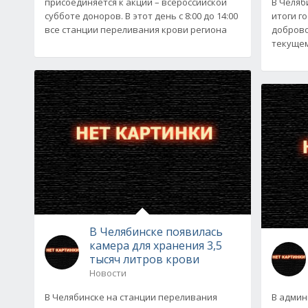
присоединяется к акции – всероссийской
В Челяб
субботе доноров. В этот день с 8:00 до 14:00
итоги г
все станции переливания крови региона
доброво
текущем 
В Челябинске появилась
камера для хранения 3,5
тысяч литров крови
Новости
В Челябинске на станции переливания
В админ