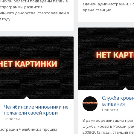
инской области подведены первые
здании администрации. По
оспрограммы развития
врача станции
льного донорства, стартовавшей в
году...
Служба кров
вливания
Челябинские чиновники не
Новости
пожалели своей крови
Новости
В рамках реализации про
службы крови в России, р
истрации Челябинска прошла
2008-2012 годы, станция 