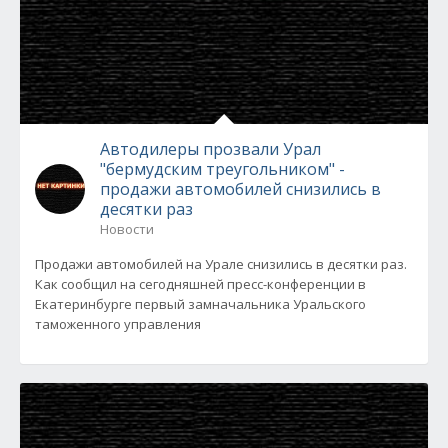
Автодилеры прозвали Урал
"бермудским треугольником" -
продажи автомобилей снизились в
десятки раз
Новости
Продажи автомобилей на Урале снизились в десятки раз.
Как сообщил на сегодняшней пресс-конференции в
Екатеринбурге первый замначальника Уральского
таможенного управления