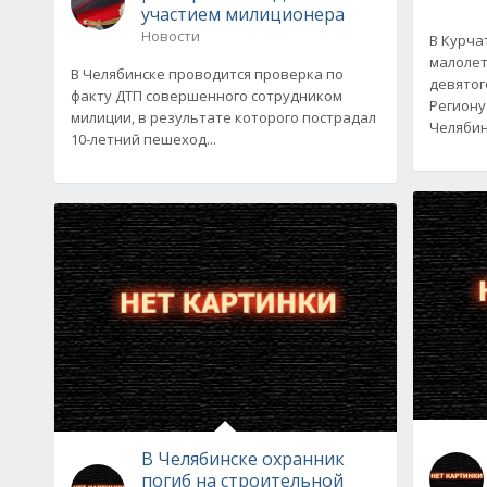
участием милиционера
Новости
В Курча
малолет
В Челябинске проводится проверка по
девятог
факту ДТП совершенного сотрудником
Региону
милиции, в результате которого пострадал
Челяби
10-летний пешеход...
В Челябинске охранник
погиб на строительной