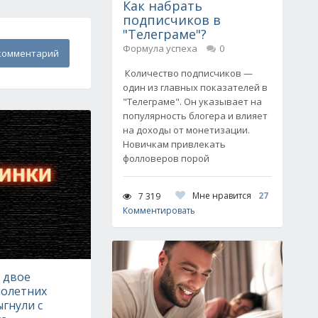
Как набрать
подписчиков в
"Телеграме"?
Формула успеха
0
комментарий
Количество подписчиков —
один из главных показателей в
"Телеграме". Он указывает на
популярность блогера и влияет
на доходы от монетизации.
Новичкам привлекать
фолловеров порой
Мне нравится
27
7 319
Комментировать
 двое
олетних
гнули с