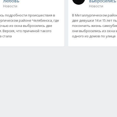
любовь
выбросились 
Новости
Новости
сь подробности происшествия в
В Металлургическом райо
ргическом районе Челябинска, где
две девушки 14 и 15 лет п
очью из окна выбросились две
покончить жизнь самоуби
. Версия, что причиной такого
они выбросились из окна
а стала
одного из домов по улице