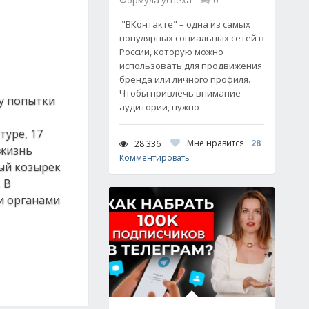
Формула успеха
0
"ВКонтакте" – одна из самых
популярных социальных сетей в
России, которую можно
использовать для продвижения
бренда или личного профиля.
Чтобы привлечь внимание
ту попытки
аудитории, нужно
туре, 17
Мне нравится
28
28 336
 жизнь
Комментировать
ный козырек
 В
и органами