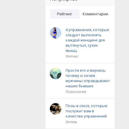
Рейтинг
Комментарии
4 упражнения, которые
следует выполнять
каждой женщине для
вытянутых, сухих
мышц.
Фитнес
Прости его и вернись:
почему и зачем
мужчины оправдывают
наших бывших
Психология
Позы в сексе, которые
послужат вам в
качестве упражнений
Интим