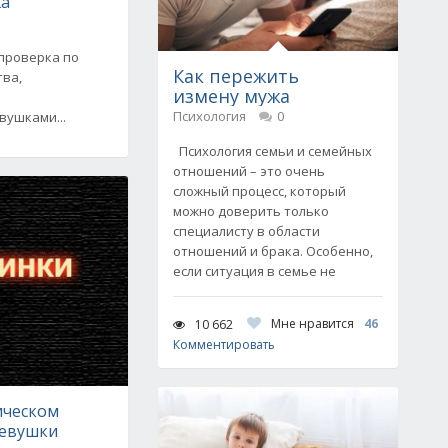
жа
 проверка по
Как пережить
тва,
измену мужа
Психология
0
ушками...
Психология семьи и семейных
отношений – это очень
сложный процесс, который
можно доверить только
специалисту в области
отношений и брака. Особенно,
если ситуация в семье не
Мне нравится
46
10 662
Комментировать
ическом
девушки