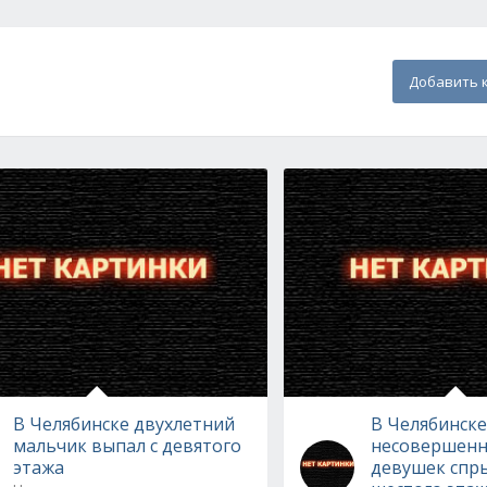
Добавить 
В Челябинске двухлетний
В Челябинске
мальчик выпал с девятого
несовершенн
этажа
девушек спры