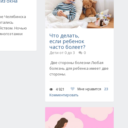
из окна
не Челябинска
ытались
йством. Ночью
 многоэтажки
Что делать,
если ребенок
часто болеет?
Дети от 0 до 3
0
Две стороны болезни Любая
болезнь для ребенка имеет две
стороны.
Мне нравится
23
4 921
Комментировать