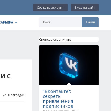
Создать аккаунт
Вход на сайт
КАРЬЕРА
Найти
Спонсор странички:
И С
"ВКонтакте":
В закладки
секреты
привлечения
подписчиков