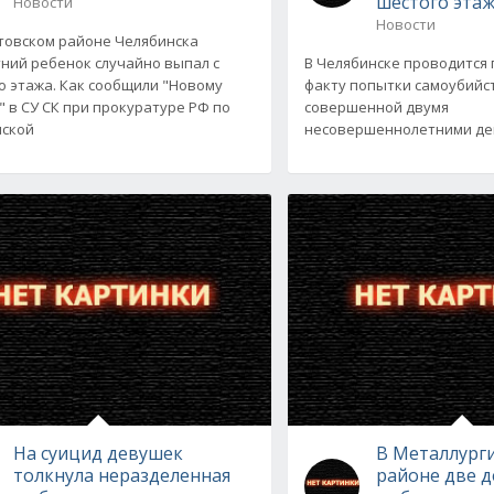
шестого эта
Новости
Новости
товском районе Челябинска
ний ребенок случайно выпал с
В Челябинске проводится
о этажа. Как сообщили "Новому
факту попытки самоубийс
" в СУ СК при прокуратуре РФ по
совершенной двумя
нской
несовершеннолетними дев
На суицид девушек
В Металлург
толкнула неразделенная
районе две 