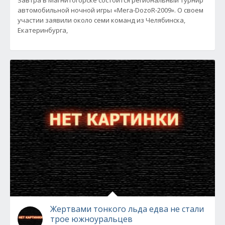
Завтра в Магнитогорске состоится региональный турнир
автомобильной ночной игры «Мега-DozoR-2009». О своем
участии заявили около семи команд из Челябинска,
Екатеринбурга,
Жертвами тонкого льда едва не стали
трое южноуральцев