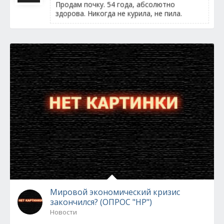
Продам почку. 54 года, абсолютно
здорова. Никогда не курила, не пила.
Мировой экономический кризис
закончился? (ОПРОС "НР")
Новости