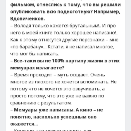
фильмом, отнеслись к тому, что вы решили
опубликовать всю подноготную? Например,
Вдовиченков.
– Володя только кажется брутальным!.. И про
него в моей книге только хорошее написано!..
Как к этому отнесутся другие персонажи – мне
«по барабану»… Кстати, я не написал многое,
что мог бы написать.
–
Все-таки вы не 100% картину жизни в этих
мемуарах излагаете?
– Время проходит – муть оседает. Очень
многое из плохого не хочется вспоминать. Не
потому что не хочется это озвучивать, а
просто потому, что это уже не важно по
сравнению с результатом.
–
Мемуары уже написаны. А кино – не
понятно, насколько успешным оно
окажется...
– Конечно, это можно оценить как