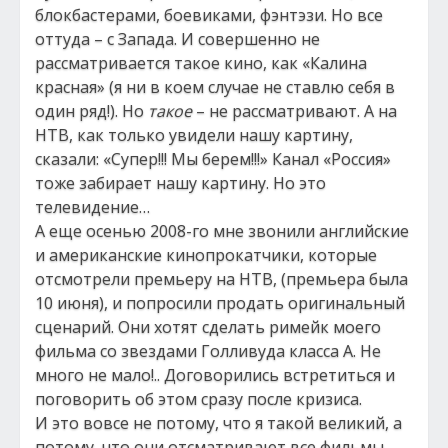
блокбастерами, боевиками, фэнтэзи. Но все
оттуда – с Запада. И совершенно не
рассматривается такое кино, как «Калина
красная» (я ни в коем случае не ставлю себя в
один ряд!). Но
такое
– не рассматривают. А на
НТВ, как только увидели нашу картину,
сказали: «Супер!!! Мы берем!!!» Канал «Россия»
тоже забирает нашу картину. Но это
телевидение…
А еще осенью 2008-го мне звонили английские
и американские кинопрокатчики, которые
отсмотрели премьеру на НТВ, (премьера была
10 июня), и попросили продать оригинальный
сценарий. Они хотят сделать римейк моего
фильма со звездами Голливуда класса А. Не
много не мало!.. Договорились встретиться и
поговорить об этом сразу после кризиса.
И это вовсе не потому, что я такой великий, а
потому, что они отсматривают все фильмы,