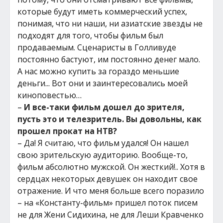
которые будут иметь коммерческий успех,
понимая, что ни наши, ни азиатские звезды не
подходят для того, чтобы фильм был
продаваемым. Сценаристы в Голливуде
постоянно бастуют, им постоянно денег мало.
А нас можно купить за гораздо меньшие
деньги... Вот они и заинтересовались моей
киноповестью…
–
И все-таки фильм дошел до зрителя,
пусть это и телезритель. Вы довольны, как
прошел прокат на НТВ?
– Да! Я считаю, что фильм удался! Он нашел
свою зрительскую аудиторию. Вообще-то,
фильм абсолютно мужской. Он жесткий!.. Хотя в
сердцах некоторых девушек он находит свое
отражение. И что меня больше всего поразило
– на «Константу-фильм» пришел поток писем
не для Жени Сидихина, не для Леши Кравченко