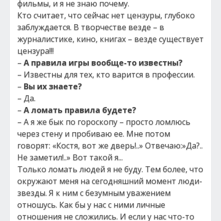
фильмы, и я не знаю почему.
Кто считает, что сейчас нет цензуры, глубоко
заблуждается. В творчестве везде – в
журналистике, кино, книгах – везде существует
цензура!!!
–
А правила игры вообще-то известны?
– Известны для тех, кто варится в профессии.
–
В
ы их знаете?
– Да.
–
А ломать правила будете?
– А я же бык по гороскопу – просто ломлюсь
через стену и пробиваю ее. Мне потом
говорят: «Костя, вот же дверь!..» Отвечаю:»Да?..
Не заметил!..» Вот такой я...
Только ломать людей я не буду. Тем более, что
окружают меня на сегодняшний момент люди-
звезды. Я к ним с безумным уважением
отношусь. Как бы у нас с ними личные
отношения не сложились. И если у нас что-то