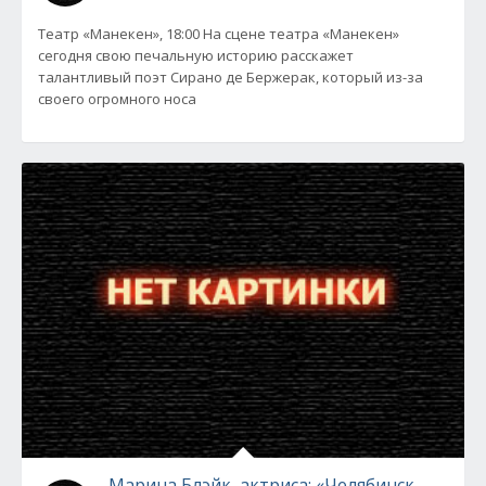
Театр «Манекен», 18:00 На сцене театра «Манекен»
сегодня свою печальную историю расскажет
талантливый поэт Сирано де Бержерак, который из-за
своего огромного носа
Марина Блэйк, актриса: «Челябинск –