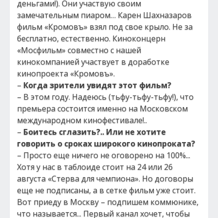
деньгами!). Они участвую своим
замечательным пиаром… Карен Шахназаров
фильм «Кромовъ» взял под свое крыло. Не за
бесплатно, естественно. Киноконцерн
«Мосфильм» совместно с нашей
кинокомпанией участвует в доработке
кинопроекта «Кромовъ».
–
Когда зрители увидят этот фильм?
– В этом году. Надеюсь (тьфу-тьфу-тьфу!), что
премьера состоится именно на Московском
международном кинофестивале!..
–
Боитесь сглазить?.. Или не хотите
говорить о сроках широкого кинопроката?
– Просто еще ничего не оговорено на 100%...
Хотя у нас в таблоиде стоит на 24 или 26
августа «Стерва для чемпиона». Но договоры
еще не подписаны, а в сетке фильм уже стоит.
Вот приеду в Москву – подпишем коммюнике,
что называется... Первый канал хочет, чтобы