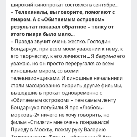
широкий кинопрокат состоялся в сентябре…
–
Телеканалы, вы говорите, помогают с
пиаром. А с «Обитаемым островом»
результат показал обратное – толку от
этого пиара было мало...
– Правда звучит очень жестко. Господин
Бондарчук, при всем моем уважении к нему, к
его творчеству, к его личности ... Я
безумно
его
уважаю, но он просто переругался со всем
киношным миром, со всеми
телевизионщиками. И киношные начальники
стали массированно пиарить другие фильмы,
вышедшие в прокат одновременно с
«Обитаемым островом» – тем самым ленту
Бондарчука погубили. Я про «Любовь-
морковь-2» ничего не хочу говорить, но
фильм «Стиляги» мне очень понравился!
Приеду в Москву, пожму руку Валерию
Тодоровскому. Фильм – обалденный! Вот