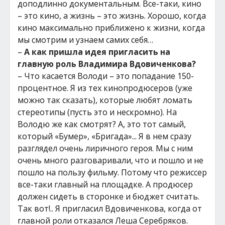
доподлинно документальным. Все-таки, кино
– это кино, а жизнь – это жизнь. Хорошо, когда
кино максимально приближено к жизни, когда
мы смотрим и узнаем самих себя…
–
А как пришла идея пригласить на
главную роль Владимира Вдовиченкова?
– Что касается Володи – это попадание 150-
процентное. Я из тех кинопродюсеров (уже
можно так сказать), которые любят ломать
стереотипы (пусть это и нескромно). На
Володю же как смотрят? А, это тот самый,
который «Бумер», «Бригада»... Я в нем сразу
разглядел очень лиричного героя. Мы с ним
очень много разговаривали, что и пошло и не
пошло на пользу фильму. Потому что режиссер
все-таки главный на площадке. А продюсер
должен сидеть в сторонке и бюджет считать.
Так вот!.. Я пригласил Вдовиченкова, когда от
главной роли отказался Леша Серебряков.