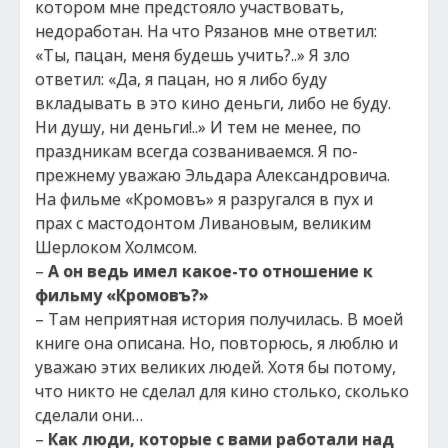
котором мне предстояло участвовать,
недоработан. На что Рязанов мне ответил:
«Ты, пацан, меня будешь учить?..» Я зло
ответил: «Да, я пацан, но я либо буду
вкладывать в это кино деньги, либо не буду.
Ни душу, ни деньги!..» И тем не менее, по
праздникам всегда созваниваемся. Я по-
прежнему уважаю Эльдара Александровича.
На фильме «Кромовъ» я разругался в пух и
прах с мастодонтом Ливановым, великим
Шерлоком Холмсом.
–
А он ведь имел какое-то отношение к
фильму «Кромовъ?»
– Там неприятная история получилась. В моей
книге она описана. Но, повторюсь, я люблю и
уважаю этих великих людей. Хотя бы потому,
что никто не сделал для кино столько, сколько
сделали они…
–
Как люди, которые с вами работали над