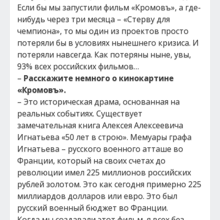
Если бы мы запустили фильм «Кромовъ», а где-
нибудь через три месяца – «Стерву для
чемпиона», то мы один из проектов просто
потеряли бы в условиях нынешнего кризиса. И
потеряли навсегда. Как потеряны ныне, увы,
93% всех российских фильмов…
–
Расскажите немного о кинокартине
«Кромовъ».
– Это историческая драма, основанная на
реальных событиях. Существует
замечательная книга Алексея Алексеевича
Игнатьева «50 лет в строю». Мемуары графа
Игнатьева – русского военного атташе во
Франции, который на своих счетах до
революции имел 225 миллионов российских
рублей золотом. Это как сегодня примерно 225
миллиардов долларов или евро. Это был
русский военный бюджет во Франции.
Когда мы создавали этот фильм, я всех без