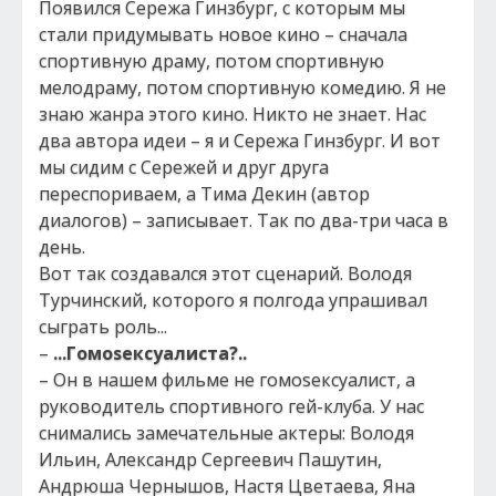
Появился Сережа Гинзбург, с которым мы
стали придумывать новое кино – сначала
спортивную драму, потом спортивную
мелодраму, потом спортивную комедию. Я не
знаю жанра этого кино. Никто не знает. Нас
два автора идеи – я и Сережа Гинзбург. И вот
мы сидим с Сережей и друг друга
переспориваем, а Тима Декин (автор
диалогов) – записывает. Так по два-три часа в
день.
Вот так создавался этот сценарий. Володя
Турчинский, которого я полгода упрашивал
сыграть роль...
–
...Гомоsексуалиста
?..
– Он в нашем фильме не гомоsексуалист, а
руководитель спортивного гей-клуба. У нас
снимались замечательные актеры: Володя
Ильин, Александр Сергеевич Пашутин,
Андрюша Чернышов, Настя Цветаева, Яна