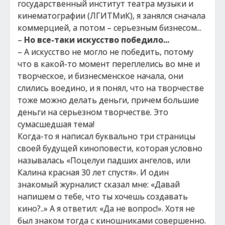
государственный институт театра музыки и
кинематографии (ЛГИТМиК), я занялся сначала
коммерцией, а потом – серьезным бизнесом...
–
Но все-таки искусство победило...
– А искусство не могло не победить, потому
что в какой-то момент переплелись во мне и
творческое, и бизнесменское начала, они
слились воедино, и я понял, что на творчестве
тоже можно делать деньги, причем большие
деньги на серьезном творчестве. Это
сумасшедшая тема!
Когда-то я написал буквально три страницы
своей будущей киноповести, которая условно
называлась «Поцелуи падших ангелов, или
Калина красная 30 лет спустя». И один
знакомый журналист сказал мне: «Давай
напишем о тебе, что ты хочешь создавать
кино?..» А я ответил: «Да не вопрос!». Хотя не
был знаком тогда с киношниками совершенно.