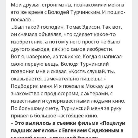
Мои друзья, стронгмэны, познакомили меня в
это же время с Володей Турчинским. И пошло-
поехало…
…Был такой господин, Томас Эдисон. Так вот,
он сначала объявлял, что сделает какое-то
изобретение, а потом у него просто не было
другого выхода, как это самое изобрести.
Вот я, наверное, из таких же. Когда я написал
свою первую вещь, Володя Турчинский
позвонил мне и сказал: «Костя, слушай, ты,
оказывается, замечательно пишешь!..»
Подбодрил меня. И я поехал в Москву для
знакомства с продюсерами, с актерами, с
известными и суперизвестными людьми кино.
По большому счету, Турчинский меня за руку
привел в большое настоящее кино.
–
Это вылилось в съемки фильма «Поцелуи
падших ангелов» с Евгением Сидихиным в
главной роли, с музыкой Евгения