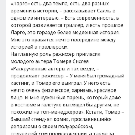
«Ларго» есть два темпа, есть два разных
времени в истории, – рассказывает Салль в
одном из интервью. – Есть современность, в
которой развивается триллер, и есть прошлое
Ларго, это гораздо более медленная история.
Мне это нравится: нечто посередине между
историей и триллером».
На главную роль режиссер пригласил
молодого актера Томера Сислея.
«Раскрученные актеры и так везде, –
продолжает режиссер. – У меня был громадный
кастинг, и Томер его выиграл. У него есть
нечто очень физическое, харизма, красивое
лицо. И мне нужен был парень, который даже
в костюме и галстуке выглядел бы другим, не
похожим на топ-менеджеров». Кстати, Томер –
бывший стенд-ап комик, прославившийся
репризами о своем полуарабском,
полуеврейском происхождении, а также за