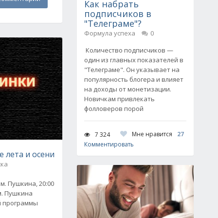
Как набрать
подписчиков в
"Телеграме"?
Формула успеха
0
Количество подписчиков —
один из главных показателей в
"Телеграме". Он указывает на
популярность блогера и влияет
на доходы от монетизации.
Новичкам привлекать
фолловеров порой
Мне нравится
27
7 324
Комментировать
 лета и осени
ска
м. Пушкина, 20:00
м. Пушкина
й программы