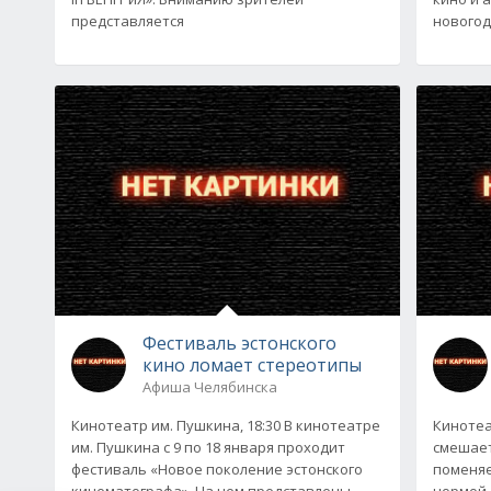
представляется
нового
Фестиваль эстонского
кино ломает стереотипы
Афиша Челябинска
Кинотеатр им. Пушкина, 18:30 В кинотеатре
Кинотеа
им. Пушкина с 9 по 18 января проходит
смешает
фестиваль «Новое поколение эстонского
поменяе
кинематографа». На нем представлены
нормой,