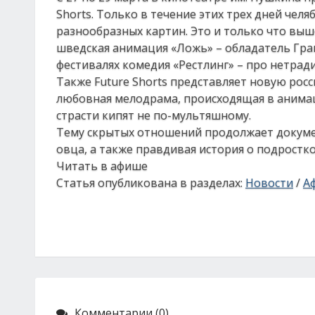
Shorts. Только в течение этих трех дней че
разнообразных картин. Это и только что вы
шведская анимация «Ложь» – обладатель Гра
фестивалях комедия «Рестлинг» – про нетрад
Также Future Shorts представляет новую рос
любовная мелодрама, происходящая в анима
страсти кипят не по-мультяшному.
Тему скрытых отношений продолжает документ
овца, а также правдивая история о подростко
Читать в афише
Статья опубликована в разделах:
Новости
/
А
Комментарии (0)