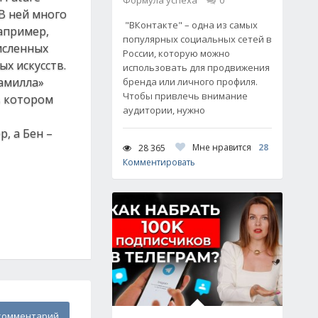
Формула успеха
0
В ней много
"ВКонтакте" – одна из самых
апример,
популярных социальных сетей в
исленных
России, которую можно
х искусств.
использовать для продвижения
Камилла»
бренда или личного профиля.
Чтобы привлечь внимание
в котором
аудитории, нужно
, а Бен –
Мне нравится
28
28 365
Комментировать
комментарий