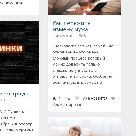
и анимации
Как пережить
измену мужа
Психология
0
Психология семьи и семейных
отношений – это очень
сложный процесс, который
можно доверить только
специалисту в области
отношений и брака. Особенно,
если ситуация в семье не
ивет три дня
Мне нравится
46
10 667
ска
Комментировать
А. С. Пушкина,
 им. А. С.
ктября, кинотеатр
7:10 Только три дня