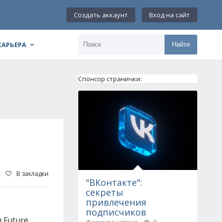
Создать аккаунт
Вход на сайт
КАРЬЕРА
Найти
Спонсор странички:
В закладки
"ВКонтакте":
секреты
привлечения
подписчиков
 Future