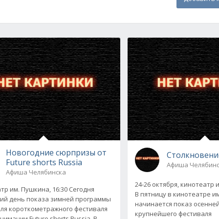
Новогодние сюрпризы от
Столкновение
Future shorts Russia
Афиша Челябин
Афиша Челябинска
24-26 октября, кинотеатр и
тр им. Пушкина, 16:30 Сегодня
В пятницу в кинотеатре и
ий день показа зимней программы
начинается показ осенне
ля короткометражного фестиваля
крупнейшего фестиваля
нимации Future shorts Russia. В