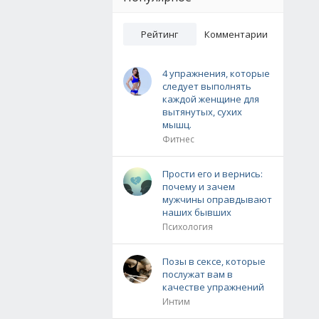
Рейтинг
Комментарии
4 упражнения, которые
следует выполнять
каждой женщине для
вытянутых, сухих
мышц.
Фитнес
Прости его и вернись:
почему и зачем
мужчины оправдывают
наших бывших
Психология
Позы в сексе, которые
послужат вам в
качестве упражнений
Интим