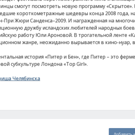
лябинцы смогут посмотреть новую программу «Скрытое». 
шедшие короткометражные шедевры конца 2008 года, н
н-При Жюри Санденса–2009. И награжденная на многоч
иционную дружбу исландских любителей народных боевы
сийскую работу Юли Ароновой. В трогательной ленте «
ционном жанре, неожиданно вырывается в кино-нуар, 
альная история «Питер и Бен», где Питер – это фермер
вой субкультуре Лондона «Top Girl».
фиша Челябинска
Добавить 