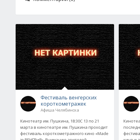
Фестиваль венгерских
короткометражек
Афиша Челябинска
Кинотеатр им. Пушкина, 18:30С 13 по 21
Кинотеа
марта в кинотеатре им. Пушкина проходит
последн
фестиваль короткометражного кино «Made
фестива
in ВЕНГРиЯ». Вниманию зрителей
кино и а