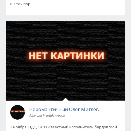
и с тех пор
Неромантичный Олег Митяев
Афиша Челябинска
2 ноября, ЦДС, 19:00 Известный исполнитель бардовской