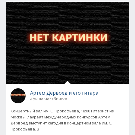
Артем Дервоед и его гитара
Афиша Челябинска
Концертный зал им. С. Прокофьева, 18:00 Гитарист из
Москвы, лауреат международных конкурсов Артем
Дервоед выступит сегодня в концертном зале им. С.
Прокофьева. В