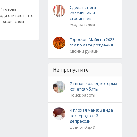
о
Сделать ноги
а" готовы
красивыми и
юди считают, что
стройными
ержало свои
Уход за телом
Гороскоп Майя на 2022
год по дате рождения
Своими руками
Не пропустите
7 типов коллег, которых
хочется убить
Поиск работы
Я плохая мама: 3 вида
послеродовой
депрессии
Дети от 0 до 3