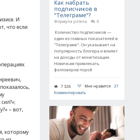
Как набрать
подписчиков в
"Телеграме"?
изисе. И
Формула успеха
0
т, что если
Количество подписчиков —
один из главных показателей в
"Телеграме". Он указывает на
популярность блогера и влияет
на доходы от монетизации.
Новичкам привлекать
операциях
фолловеров порой
иреевич,
показалось,
Мне нравится
27
7 326
Комментировать
му
сил?»;
?» – вот,
я, которому
то из