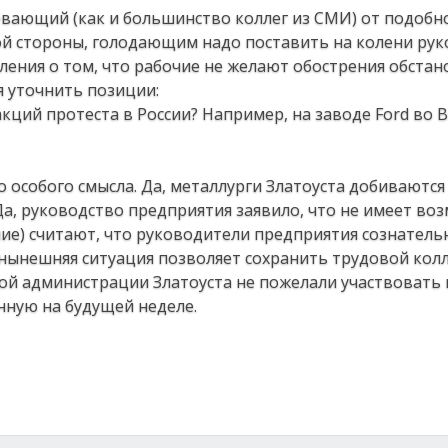
мевающий (как и большинство коллег из СМИ) от подобн
ой стороны, голодающим надо поставить на колени ру
вления о том, что рабочие не желают обострения обстан
я уточнить позиции:
кций протеста в России? Например, на заводе Ford во 
 особого смысла. Да, металлурги Златоуста добиваются
а, руководство предприятия заявило, что не имеет во
чие) считают, что руководители предприятия сознатель
о нынешняя ситуация позволяет сохранить трудовой кол
ой администрации Златоуста не пожелали участвовать в
нную на будущей неделе.