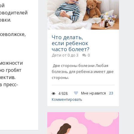
ой
ководителей
овки.
Всеволжске,
Что делать,
если ребенок
часто болеет?
Дети от 0 до 3
0
зможности
Две стороны болезни Любая
но гробят
болезнь для ребенка имеет две
лектив.
стороны.
 пресс-
Мне нравится
23
4 928
Комментировать