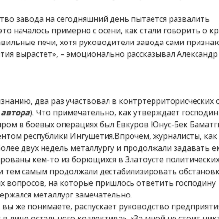
тво завода на сегодняшний день пытается развалить
это началось примерно с осени, как стали говорить о кр
вильные печи, хотя руководители завода сами признаю
тия вырастет», – эмоционально рассказывал Александр
изнанию, два раз участвовал в контртерриторисческих 
 автора
). Что примечательно, как утверждает господин
ром в боевых операциях был Евкуров Юнус-Бек Баматг
ентом республики Ингушетия.Впрочем, журналисты, как 
олее двух недель металлургу и продолжали задавать е
ированы кем-то из борющихся в Златоусте политических 
 и тем самым продолжали дестабилизировать обстановку
их вопросов, на которые пришлось ответить господину
держался металлург замечательно.
хи, вы же понимаете, распускает руководство предприяти
в лице остального коллектива». «За мной не стоит ник