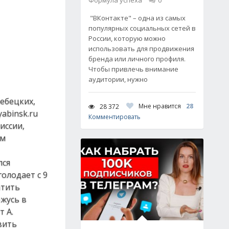
Формула успеха
0
"ВКонтакте" – одна из самых
популярных социальных сетей в
России, которую можно
использовать для продвижения
бренда или личного профиля.
Чтобы привлечь внимание
аудитории, нужно
ебецких,
Мне нравится
28
28 372
abinsk.ru
Комментировать
иссии,
ом
лся
олодает с 9
атить
жусь в
т А.
вить