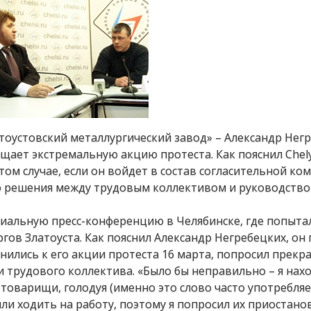
оустовский металлургический завод» – Александр Негр
ает экстремальную акцию протеста. Как пояснил Chely
том случае, если он войдет в состав согласительной ком
го решения между трудовым коллективом и руководств
циальную пресс-конференцию в Челябинске, где попыта
в Златоуста. Как пояснил Александр Негребецких, он г
нились к его акции протеста 16 марта, попросил прекр
 трудового коллектива. «Было бы неправильно – я нахо
 товарищи, голодуя (именно это слово часто употребляе
ли ходить на работу, поэтому я попросил их приостано