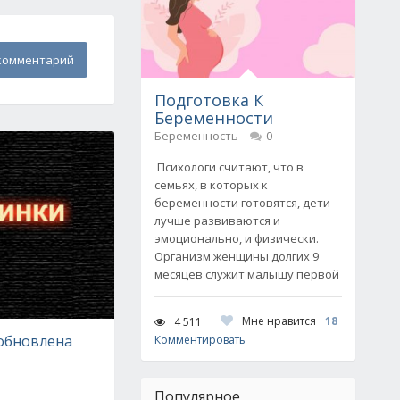
комментарий
Подготовка К
Беременности
Беременность
0
Психологи считают, что в
семьях, в которых к
беременности готовятся, дети
лучше развиваются и
эмоционально, и физически.
Организм женщины долгих 9
месяцев служит малышу первой
Мне нравится
18
4 511
зобновлена
Комментировать
Популярное