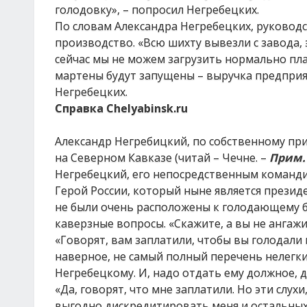
голодовку», – попросил Негребецких.
По словам Александра Негребецких, руководс
производство. «Всю шихту вывезли с завода, 
сейчас мы не можем загрузить нормально пла
мартены будут запущены – выручка предприя
Негребецких.
Справка
Chelyabinsk.ru
Александр Негребицкий, по собственному пр
на Северном Кавказе (читай – Чечне. –
Прим.
Негребецкий, его непосредственным команди
Герой России, который ныне является презид
не были очень расположены к голодающему б
каверзные вопросы. «Скажите, а вы не ангаж
«Говорят, вам заплатили, чтобы вы голодали
наверное, не самый полный перечень нелегк
Негребецкому. И, надо отдать ему должное, 
«Да, говорят, что мне заплатили. Но эти слу
выгодно дискредитировать меня и остальных 