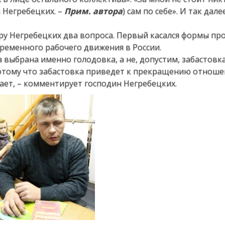
а Негребецких. –
Прим. автора
) сам по себе». И так дале
дру Негребецких два вопроса. Первый касался формы пр
временного рабочего движения в России.
 выбрана именно голодовка, а не, допустим, забастовк
потому что забастовка приведет к прекращению отноше
ает, – комментирует господин Негребецких.