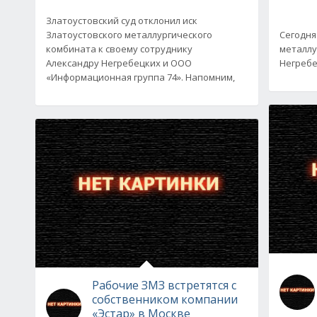
Златоустовский суд отклонил иск
Златоустовского металлургического
Сегодня
комбината к своему сотруднику
металлу
Александру Негребецких и ООО
Негребе
«Информационная группа 74». Напомним,
Рабочие ЗМЗ встретятся с
собственником компании
«Эстар» в Москве