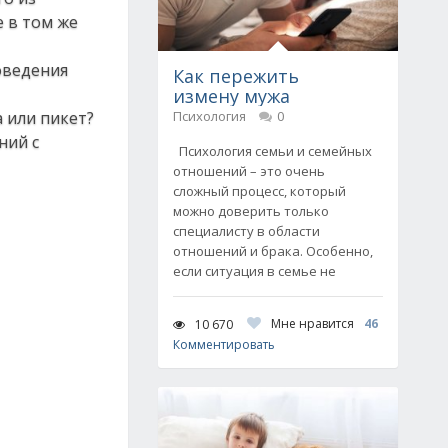
е в том же
оведения
Как пережить
измену мужа
а или пикет?
Психология
0
ний с
Психология семьи и семейных
отношений – это очень
сложный процесс, который
можно доверить только
специалисту в области
отношений и брака. Особенно,
если ситуация в семье не
Мне нравится
46
10 670
Комментировать