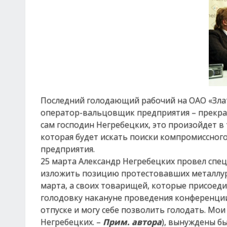
Последний голодающий рабочий на ОАО «Злат
оператор-вальцовщик предприятия – прекращ
сам господин Негребецких, это произойдет в 
которая будет искать поиски компромиссно
предприятия.
25 марта Александр Негребецких провел спе
изложить позицию протестовавших металлурго
марта, а своих товарищей, которые присоеди
голодовку накануне проведения конференции
отпуске и могу себе позволить голодать. Мои
Негребецких. –
Прим. автора
), вынуждены бы