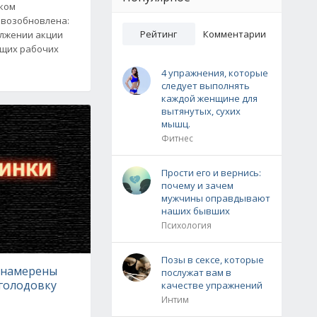
ском
 возобновлена:
Рейтинг
Комментарии
олжении акции
ющих рабочих
4 упражнения, которые
следует выполнять
каждой женщине для
вытянутых, сухих
мышц.
Фитнес
Прости его и вернись:
почему и зачем
мужчины оправдывают
наших бывших
Психология
Позы в сексе, которые
 намерены
послужат вам в
голодовку
качестве упражнений
Интим