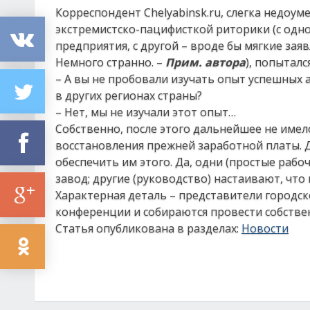
Корреспондент Chelyabinsk.ru, слегка недоу
экстремистско-пацифисткой риторики (с одн
предприятия, с другой – вроде бы мягкие зая
Немного странно. –
Прим. автора
), попыталс
– А вы не пробовали изучать опыт успешных а
в других регионах страны?
– Нет, мы не изучали этот опыт…
Собственно, после этого дальнейшее не имело
восстановления прежней заработной платы. Д
обеспечить им этого. Да, одни (простые рабо
завод; другие (руководство) настаивают, чт
Характерная деталь – представители городск
конференции и собираются провести собстве
Статья опубликована в разделах:
Новости