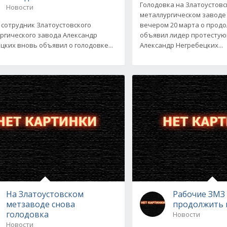
Голодовка на Златоустов
Новости
металлургическом заводе
 сотрудник Златоустовского
вечером 20 марта о прод
ргического завода Александр
объявил лидер протесту
цких вновь объявил о голодовке...
Александр Негребецких...
На Златоустовском
Рабочие ЗМЗ
метзаводе снова
продолжить 
голодовка
Новости
Новости