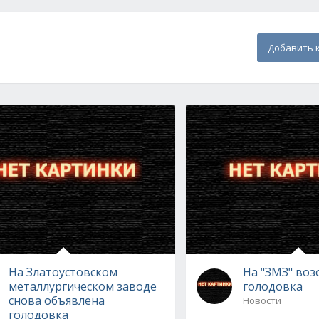
Добавить 
На Златоустовском
На "ЗМЗ" во
металлургическом заводе
голодовка
снова объявлена
Новости
голодовка