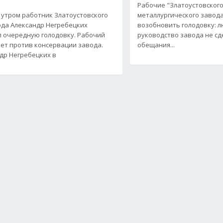
Рабочие "Златоустовског
 утром работник Златоустовского
металлургического завод
да Александр Негребецких
возобновить голодовку: л
 очередную голодовку. Рабочий
руководство завода не сд
ет против консервации завода.
обещания...
др Негребецких в