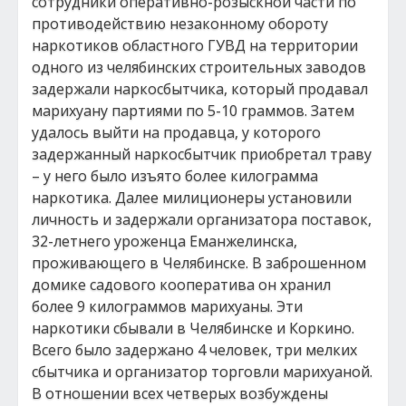
сотрудники оперативно-розыскной части по
противодействию незаконному обороту
наркотиков областного ГУВД на территории
одного из челябинских строительных заводов
задержали наркосбытчика, который продавал
марихуану партиями по 5-10 граммов. Затем
удалось выйти на продавца, у которого
задержанный наркосбытчик приобретал траву
– у него было изъято более килограмма
наркотика. Далее милиционеры установили
личность и задержали организатора поставок,
32-летнего уроженца Еманжелинска,
проживающего в Челябинске. В заброшенном
домике садового кооператива он хранил
более 9 килограммов марихуаны. Эти
наркотики сбывали в Челябинске и Коркино.
Всего было задержано 4 человек, три мелких
сбытчика и организатор торговли марихуаной.
В отношении всех четверых возбуждены