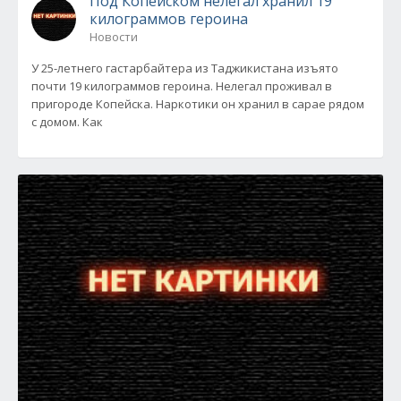
Под Копейском нелегал хранил 19
килограммов героина
Новости
У 25-летнего гастарбайтера из Таджикистана изъято
почти 19 килограммов героина. Нелегал проживал в
пригороде Копейска. Наркотики он хранил в сарае рядом
с домом. Как