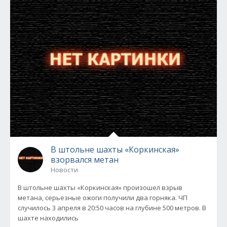
В штольне шахты «Коркинская»
взорвался метан
Новости
В штольне шахты «Коркинская» произошел взрыв
метана, серьезные ожоги получили два горняка. ЧП
случилось 3 апреля в 20:50 часов на глубине 500 метров. В
шахте находились