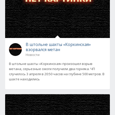
В штольне шахты «Коркинская»
взорвался метан
Новости
В штольне шахты «Коркинская» произошел взрыв
метана, серьезные ожоги получили два горняка. ЧП
случилось 3 апреля в 20:50 часов на глубине 500 метров. В
шахте находились