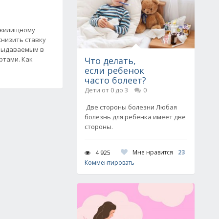
 жилищному
низить ставку
 выдаваемым в
ртами. Как
Что делать,
если ребенок
часто болеет?
Дети от 0 до 3
0
Две стороны болезни Любая
болезнь для ребенка имеет две
стороны.
Мне нравится
23
4 925
Комментировать