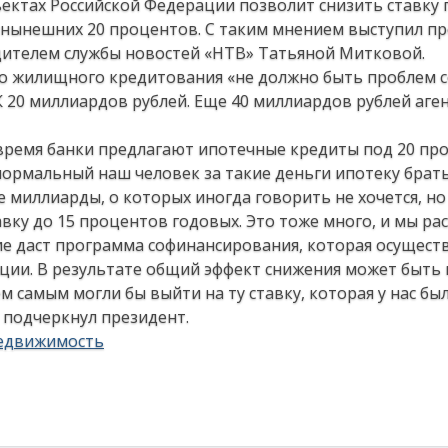
ектах Российской Федерации позволит снизить ставку 
 нынешних 20 процентов. С таким мнением выступил п
дителем службы новостей «НТВ» Татьяной Митковой.
го жилищного кредитования «не должно быть проблем с
 20 миллиардов рублей. Еще 40 миллиардов рублей аге
 время банки предлагают ипотечные кредиты под 20 пр
нормальный наш человек за такие деньги ипотеку брать
 миллиарды, о которых иногда говорить не хочется, но
тавку до 15 процентов годовых. Это тоже много, и мы ра
 даст программа софинансирования, которая осуществ
ции. В результате общий эффект снижения может быть
м самым могли бы выйти на ту ставку, которая у нас был
– подчеркнул президент.
едвижимость