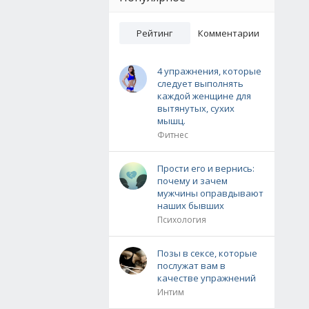
Рейтинг
Комментарии
4 упражнения, которые
следует выполнять
каждой женщине для
вытянутых, сухих
мышц.
Фитнес
Прости его и вернись:
почему и зачем
мужчины оправдывают
наших бывших
Психология
Позы в сексе, которые
послужат вам в
качестве упражнений
Интим