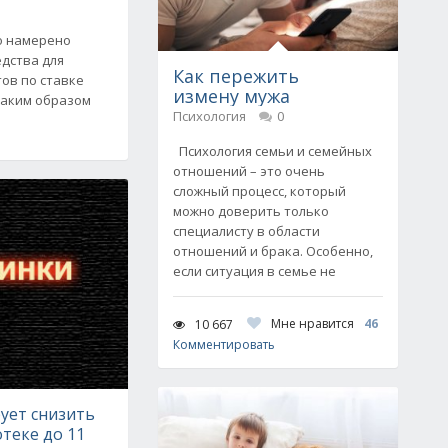
о намерено
дства для
Как пережить
ов по ставке
измену мужа
 Таким образом
Психология
0
Психология семьи и семейных
отношений – это очень
сложный процесс, который
можно доверить только
специалисту в области
отношений и брака. Особенно,
если ситуация в семье не
Мне нравится
46
10 667
Комментировать
ует снизить
отеке до 11