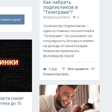
Как набрать
подписчиков в
"Телеграме"?
Формула успеха
0
комментарий
Количество подписчиков —
один из главных показателей в
"Телеграме". Он указывает на
популярность блогера и влияет
на доходы от монетизации.
Новичкам привлекать
фолловеров порой
Мне нравится
27
7 324
Комментировать
ласти снизят
отеке до 15