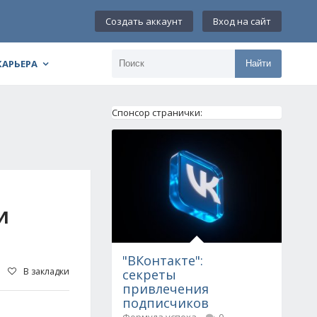
Создать аккаунт
Вход на сайт
КАРЬЕРА
Найти
Спонсор странички:
И
"ВКонтакте":
В закладки
секреты
привлечения
подписчиков