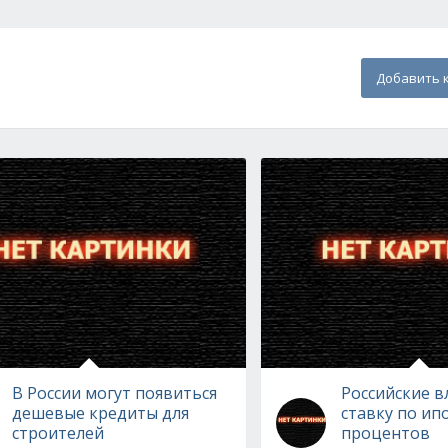
Добавить 
В России могут появиться
Российские в
дешевые кредиты для
ставку по ип
строителей
процентов