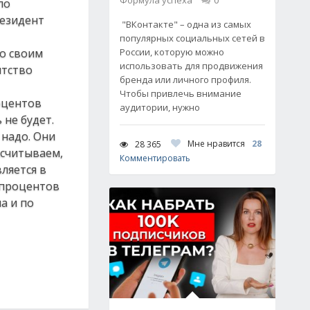
Формула успеха
0
по
резидент
"ВКонтакте" – одна из самых
популярных социальных сетей в
о своим
России, которую можно
использовать для продвижения
нтство
бренда или личного профиля.
Чтобы привлечь внимание
оцентов
аудитории, нужно
 не будет.
 надо. Они
Мне нравится
28
28 365
ссчитываем,
Комментировать
ляется в
 процентов
а и по