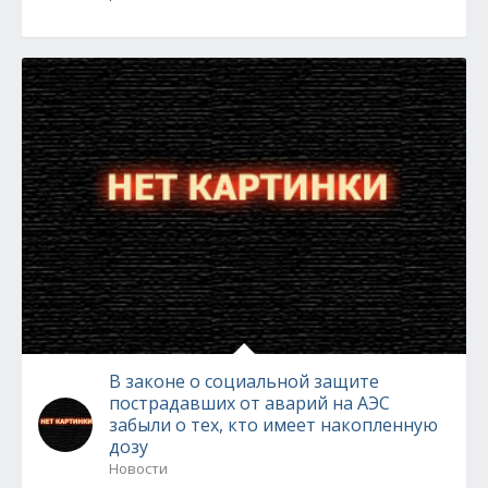
В законе о социальной защите
пострадавших от аварий на АЭС
забыли о тех, кто имеет накопленную
дозу
Новости