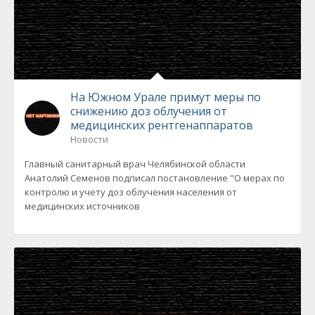
На Южном Урале примут меры по
снижению доз облучения от
медицинских рентгенаппаратов
Новости
Главный санитарный врач Челябинской области
Анатолий Семенов подписал постановление "О мерах по
контролю и учету доз облучения населения от
медицинских источников