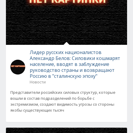
Лидер русских националистов
Александр Белов: Силовики кошмарят
население, вводят в заблуждение
руководство страны и возвращают
Россию в "сталинскую эпоху"
Новости
Представители российских силовых структур, которые
вошли в состав подразделений по борьбе с
экстремизмом, создают видимость угрозы со стороны
якобы существующих тысяч