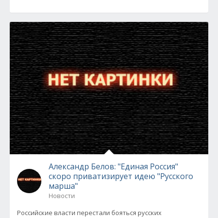
Александр Белов: "Единая Россия"
скоро приватизирует идею "Русского
марша"
Новости
Российские власти перестали бояться русских