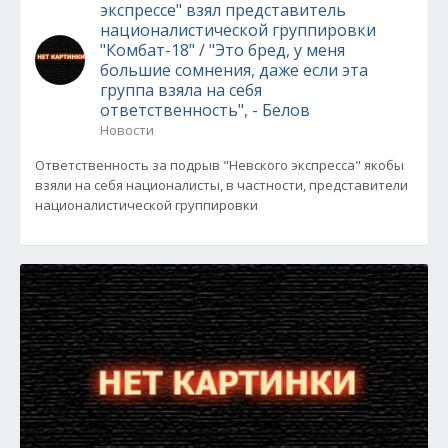
экспрессе" взял представитель
националистической группировки
"Комбат-18" / "Это бред, у меня
большие сомнения, даже если эта
группа взяла на себя
ответственность", - Белов
Новости
Ответственность за подрыв "Невского экспресса" якобы
взяли на себя националисты, в частности, представители
националистической группировки