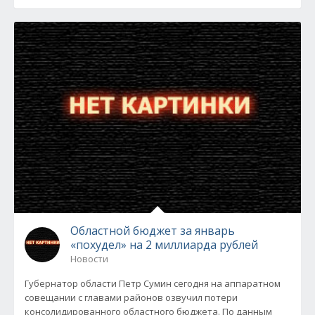
Областной бюджет за январь
«похудел» на 2 миллиарда рублей
Новости
Губернатор области Петр Сумин сегодня на аппаратном
совещании с главами районов озвучил потери
консолидированного областного бюджета. По данным