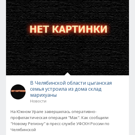
В Челябинской области цыганская
семья устроила из дома склад
марихуаны
Новости
На Южном Урале завершилась оперативно-
профилактическая операция "Мак". Как сообщили
"Новому Региону" в пресс-службе УФСКН России по
Челябинской