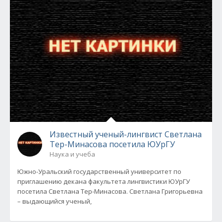
Известный ученый-лингвист Светлана
Тер-Минасова посетила ЮУрГУ
Наука и учеба
Южно-Уральский государственный университет по
приглашению декана факультета лингвистики ЮУрГУ
посетила Светлана Тер-Минасова. Светлана Григорьевна
– выдающийся ученый,