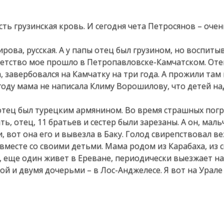
сть грузинская кровь. И сегодня чета Петросянов – оче
рова, русская. А у папы отец был грузином, но воспитыв
етство мое прошло в Петропавловске-Камчатском. Оте
завербовался на Камчатку на три года. А прожили там в
 году мама не написала Климу Ворошилову, что детей на
ой отец был турецким армянином. Во время страшных пог
ать, отец, 11 братьев и сестер были зарезаны. А он, мал
, вот она его и вывезла в Баку. Голод свирепствовал вез
 вместе со своими детьми. Мама родом из Карабаха, из с
р, еще один живет в Ереване, периодически выезжает н
ной и двумя дочерьми – в Лос-Анджелесе. Я вот на Урале 