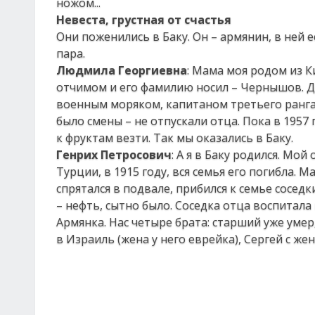
ножом...
Невеста, грустная от счастья
Они поженились в Баку. Он – армянин, в ней е
пара.
Людмила Георгиевна
: Мама моя родом из Ки
отчимом и его фамилию носил – Чернышов. Д
военным моряком, капитаном третьего ранга, 
было смены – не отпускали отца. Пока в 1957
к фруктам везти. Так мы оказались в Баку.
Генрих Петросович
: А я в Баку родился. М
Турции, в 1915 году, вся семья его погибла. М
спрятался в подвале, прибился к семье соседки
– нефть, сытно было. Соседка отца воспитала
Армянка. Нас четыре брата: старший уже уме
в Израиль (жена у него еврейка), Сергей с же