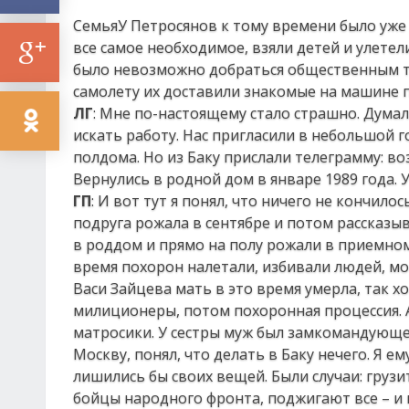
СемьяУ Петросянов к тому времени было уже 
все самое необходимое, взяли детей и улете
было невозможно добраться общественным тр
самолету их доставили знакомые на машине 
ЛГ
: Мне по-настоящему стало страшно. Думала
искать работу. Нас пригласили в небольшой г
полдома. Но из Баку прислали телеграмму: в
Вернулись в родной дом в январе 1989 года. 
ГП
: И вот тут я понял, что ничего не кончило
подруга рожала в сентябре и потом рассказы
в роддом и прямо на полу рожали в приемном
время похорон налетали, избивали людей, мог
Васи Зайцева мать в это время умерла, так 
милиционеры, потом похоронная процессия. А
матросики. У сестры муж был замкомандующег
Москву, понял, что делать в Баку нечего. Я е
лишились бы своих вещей. Были случаи: грузит
бойцы народного фронта, поджигают все – и 