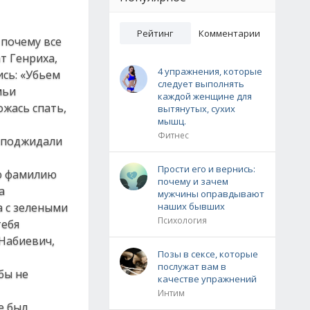
Рейтинг
Комментарии
 почему все
ат Генриха,
4 упражнения, которые
ись: «Убьем
следует выполнять
мьи
каждой женщине для
ожась спать,
вытянутых, сухих
мышц.
Фитнес
у поджидали
Прости его и вернись:
ую фамилию
почему и зачем
а
мужчины оправдывают
а с зелеными
наших бывших
Психология
тебя
 Набиевич,
Позы в сексе, которые
послужат вам в
бы не
качестве упражнений
Интим
е был