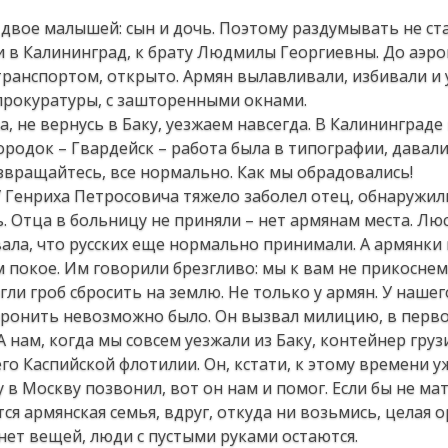
двое малышей: сын и дочь. Поэтому раздумывать не ста
ли в Калининград, к брату Людмилы Георгиевны. До аэр
анспортом, открыто. Армян вылавливали, избивали и у
прокуратуры, с зашторенными окнами.
, не вернусь в Баку, уезжаем навсегда. В Калининграде
ородок – Гвардейск – работа была в типографии, давал
озвращайтесь, все нормально. Как мы обрадовались!
У Генриха Петросовича тяжело заболел отец, обнаружил
сь. Отца в больницу не приняли – нет армянам места. Лю
вала, что русских еще нормально принимали. А армянк
 покое. Им говорили брезгливо: мы к вам не прикоснем
ли гроб сбросить на землю. Не только у армян. У нашег
хоронить невозможно было. Он вызвал милицию, в перв
 нам, когда мы совсем уезжали из Баку, контейнер груз
о Каспийской флотилии. Он, кстати, к этому времени уж
му в Москву позвонил, вот он нам и помог. Если бы не ма
ся армянская семья, вдруг, откуда ни возьмись, целая о
нет вещей, люди с пустыми руками остаются.