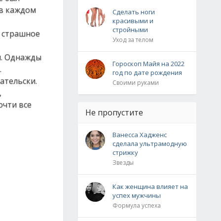
 в каждом
Сделать ноги
красивыми и
стройными
ое страшное
Уход за телом
м. Однажды
Гороскоп Майя на 2022
.
год по дате рождения
ательски.
Своими руками
,
очти все
Не пропустите
Ванесса Хадженс
сделала ультрамодную
стрижку
Звезды
Как женщина влияет на
успех мужчины
Формула успеха