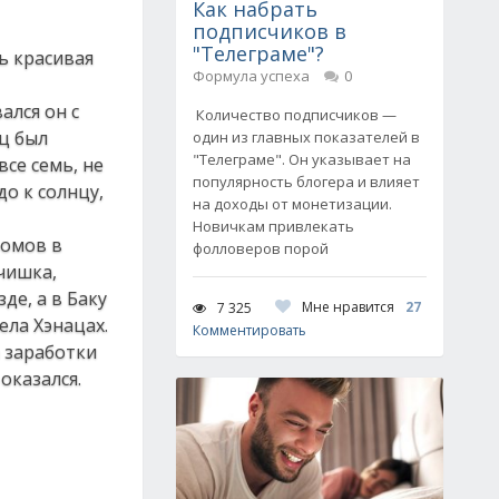
Как набрать
подписчиков в
"Телеграме"?
нь красивая
Формула успеха
0
ался он с
Количество подписчиков —
ц был
один из главных показателей в
"Телеграме". Он указывает на
се семь, не
популярность блогера и влияет
до к солнцу,
на доходы от монетизации.
Новичкам привлекать
ромов в
фолловеров порой
ьчишка,
де, а в Баку
Мне нравится
27
7 325
ела Хэнацах.
Комментировать
а заработки
оказался.