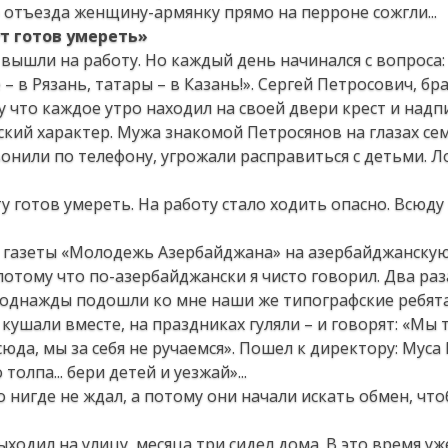
о отъезда женщину-армянку прямо на перроне сожгли...
т готов умереть»
 вышли на работу. Но каждый день начинался с вопроса:
 – в Рязань, татары – в Казань!». Сергей Петросович, бр
у что каждое утро находил на своей двери крест и надп
ский характер. Мужа знакомой Петросянов на глазах се
онили по телефону, угрожали расправиться с детьми. Л
у готов умереть. На работу стало ходить опасно. Всюд
ние газеты «Молодежь Азербайджана» на азербайджанск
 потому что по-азербайджански я чисто говорил. Два раз
о однажды подошли ко мне наши же типографские ребят
кушали вместе, на праздниках гуляли – и говорят: «Мы 
сюда, мы за себя не ручаемся». Пошел к директору: Муса
олпа... бери детей и уезжай»...
о нигде не ждал, а потому они начали искать обмен, что
ыходил на улицу, месяца три сидел дома. В это время уж