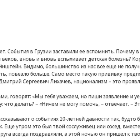
ет. События в Грузии заставили ее вспомнить. Почему 
 веков, вновь и вновь вспыхивает детская болезнь? К
йнштейн. Видимо, большинство из нас все еще не полу
ть, повезло больше. Само место такую прививку предп
л Дмитрий Сергеевич Лихачев, национализм – это прояв
ами, говорят: «Мы тебя уважаем, но пиши заявление и у
: что делать? – «Ничем не могу помочь, – отвечает. – Это
сказывают о событиях 20-летней давности так, будто 
к. Еще утром это был твой сослуживец или сосед, вмест
друга всегда поздравляли, а этой ночью он пришел к тво