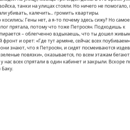
ойска, танки на улицах стояли. Но ничего не помогало,
и убивать, калечить... громить квартиры.
но косились: Гены нет, а я-то почему здесь сижу? Но сам
апог прятала, потому что тоже Петросян. Подходишь к
 упирается – облегченно вздыхаешь, что ты дошел живы
 фронт и орет: «Где тут армяне, сейчас всех поубиваем»
и знают, что я Петросян, и сидят посмеиваются издев
А «зеленые повязки», оказывается, по всем этажам бегают
у нас всех спрятали в один кабинет и закрыли. Вскоре п
 Баку.