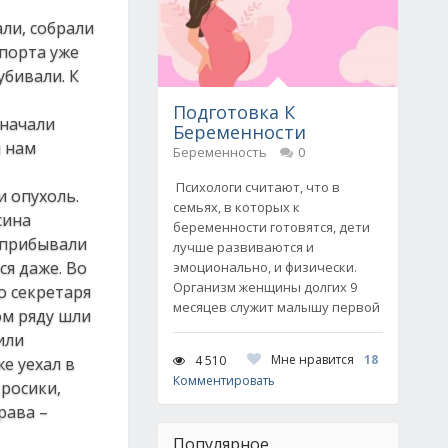
ли, собрали
опорта уже
бивали. К
Подготовка К
 начали
Беременности
и нам
Беременность
0
Психологи считают, что в
и опухоль.
семьях, в которых к
сина
беременности готовятся, дети
и прибывали
лучше развиваются и
ся даже. Во
эмоционально, и физически.
Организм женщины долгих 9
о секретаря
месяцев служит малышу первой
ом ряду шли
или
Мне нравится
18
4 510
е уехал в
Комментировать
тросики,
рава –
Популярное