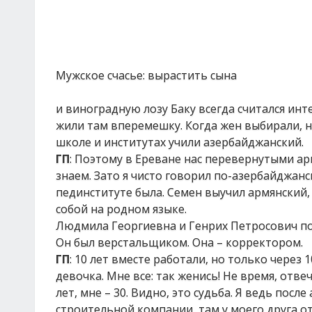
Мужское счасье: вырастить сына
и виноградную лозу Баку всегда считался ин
жили там вперемешку. Когда жен выбирали, н
школе и институтах учили азербайджанский.
ГП
: Поэтому в Ереване нас перевернутыми ар
знаем. Зато я чисто говорил по-азербайджанс
пединституте была. Семен выучил армянский, 
собой на родном языке.
Людмила Георгиевна и Генрих Петросович по
Он был верстальщиком. Она – корректором.
ГП
: 10 лет вместе работали, но только чере
девочка. Мне все: так женись! Не время, отв
лет, мне – 30. Видно, это судьба. Я ведь по
строительной компании, там у моего друга от