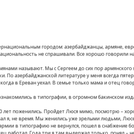
тернациональным городом: азербайджанцы, армяне, евре
ациональность не спрашивали. Все хорошо говорили на
мянами называют. Мы с Сергеем до сих пор армянского 
ки. По азербайджанской литературе у меня всегда пятер
когда в Ереван уехал. В семье только мама и отец гов
знакомились в типографии, в огромном бакинском изд
з 10 лет поженились. Пройдет Люся мимо, посмотрю – хо
ечал я, не время. Мы женились уже зрелыми людьми, Люс
сле армии в типографию не вернулся, пошел в снабжение 
ец работал. Года три я там выдержал только, понял – н