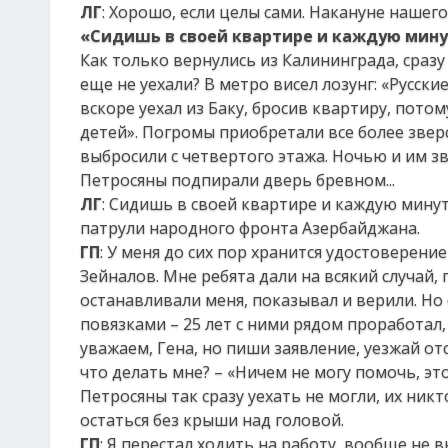
ЛГ
: Хорошо, если целы сами. Накануне нашег
«Сидишь в своей квартире и каждую мину
Как только вернулись из Калининграда, сразу
еще не уехали? В метро висел лозунг: «Русские
вскоре уехал из Баку, бросив квартиру, потом
детей». Погромы приобретали все более звер
выбросили с четвертого этажа. Ночью и им зв
Петросяны подпирали дверь бревном...
ЛГ
: Сидишь в своей квартире и каждую минут
патрули народного фронта Азербайджана.
ГП
: У меня до сих пор хранится удостовере
Зейналов. Мне ребята дали на всякий случай,
останавливали меня, показывал и верили. Н
повязками – 25 лет с ними рядом проработал, 
уважаем, Гена, но пиши заявление, уезжай от
что делать мне? – «Ничем не могу помочь, это т
Петросяны так сразу уехать не могли, их никт
остаться без крыши над головой.
ГП
: Я перестал ходить на работу, вообще не в