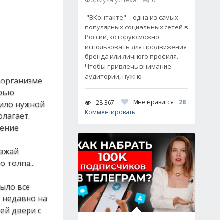
Формула успеха
0
"ВКонтакте" – одна из самых
популярных социальных сетей в
России, которую можно
использовать для продвижения
бренда или личного профиля.
Чтобы привлечь внимание
аудитории, нужно
в организме
орью
Мне нравится
28
28 367
чило нужной
Комментировать
олагает.
ление
езжай
 толпа...
было все
е недавно на
ей двери с