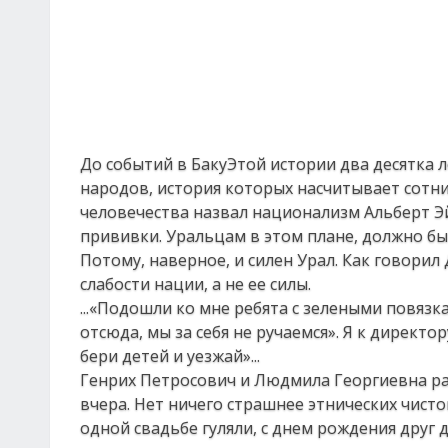
До событий в БакуЭтой истории два десятка л
народов, история которых насчитывает сотни
человечества назвал национализм Альберт Э
прививки. Уральцам в этом плане, должно бы
Потому, наверное, и силен Урал. Как говори
слабости нации, а не ее силы.
...«Подошли ко мне ребята с зелеными повязк
отсюда, мы за себя не ручаемся». Я к директору
бери детей и уезжай»...
Генрих Петросович и Людмила Георгиевна рас
вчера. Нет ничего страшнее этнических чисто
одной свадьбе гуляли, с днем рождения друг 