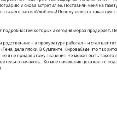
ипографию и снова встретил ее. Поставили меня на газет
 сказал в загсе: «Улыбнись! Почему невеста такая грустн
 от подробностей которых и сегодня мороз продирает, П
м родственник – в прокуратуре работал – и стал шептат
Гена, дела плохи. В Сумгаите, Кировабаде что творится
. но я не придал этому значения. Не может быть такого в 
ительно началось... Ко мне начальник цеха как-то под
.