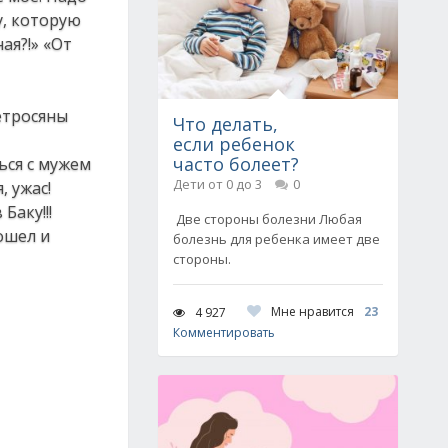
у, которую
ая?!» «От
етросяны
Что делать,
если ребенок
часто болеет?
ься с мужем
Дети от 0 до 3
0
, ужас!
Баку!!!
Две стороны болезни Любая
ошел и
болезнь для ребенка имеет две
стороны.
Мне нравится
23
4 927
Комментировать