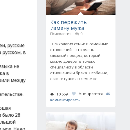
Как пережить
измену мужа
Психология
0
Психология семьи и семейных
и, русские
отношений – это очень
 русском, в
сложный процесс, который
можно доверить только
языка не
специалисту в области
ка в
отношений и брака. Особенно,
если ситуация в семье не
орили между
ательстве.
Мне нравится
46
10 669
Комментировать
рошая
е было 28
большой
е мое. Надо