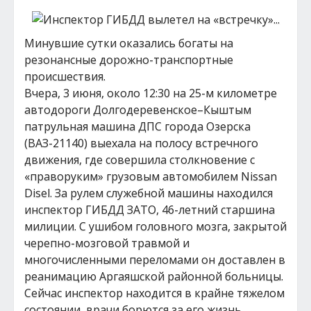
Минувшие сутки оказались богаты на
резонансные дорожно-транспортные
происшествия.
Вчера, 3 июня, около 12:30 на 25-м километре
автодороги Долгодеревенское–Кыштым
патрульная машина ДПС города Озерска
(ВАЗ-21140) выехала на полосу встречного
движения, где совершила столкновение с
«праворуким» грузовым автомобилем Nissan
Disel. За рулем служебной машины находился
инспектор ГИБДД ЗАТО, 46-летний старшина
милиции. С ушибом головного мозга, закрытой
черепно-мозговой травмой и
многочисленными переломами он доставлен в
реанимацию Аргаяшской районной больницы.
Сейчас инспектор находится в крайне тяжелом
состоянии, врачи борются за его жизнь.