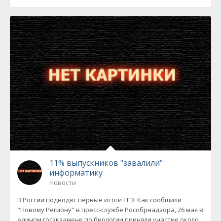
11% выпускников "завалили"
информатику
Новости
В России подводят первые итоги ЕГЭ. Как сообщили
"Новому Региону" в пресс-службе Рособрнадзора, 26 мая в
едином госэкзамене по биологии приняли участие около