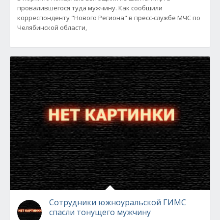
провалившегося туда мужчину. Как сообщили
корреспонденту "Нового Региона" в пресс-службе МЧС по
Челябинской области,
Сотрудники южноуральской ГИМС
спасли тонущего мужчину