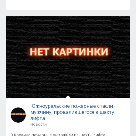
Южноуральские пожарные спасли
мужчину, провалившегося в шахту
лифта
Новости
В Коркино пожарные вытащили из шахты лифта