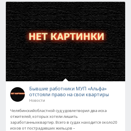
Бывшие работники МУП «Альфа»
отстояли право на свои квартиры
Новости
Челябинскийобластной суд удовлетворил два иска
отжителей, которых хотели лишить
заработанныхквартир. Всего в судах находится около20
исков от пострадавших жильцов –