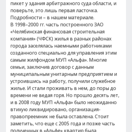
пикет у здания арбитражного суда области, и
поверьте, это лишь первая ласточка.
Подробности – в нашем материале.
В 1998–2000 гг. часть построенного ЗАО
«Челябинская финансовая строительная
компания» (ЧФСК) жилья в разных районах
города заселялась наемными работниками
созданного специально для управления этим
самым жилфондом МУП «Альфа». Многие
семьи, заключив договор с данным
муниципальным унитарным предприятием и
устроившись на работу, получили служебное
жилье. И стали проживать в нем, до поры до
времени не ведая горя. Но прошло десять лет,
и в 2008 году МУП «Альфа» было неожиданно
втихую ликвидировано, организация-
правопреемник не была оставлена. Стоит
заметить, что еще с 2005 года и позже часть
полученных в «Альфе» квартир была