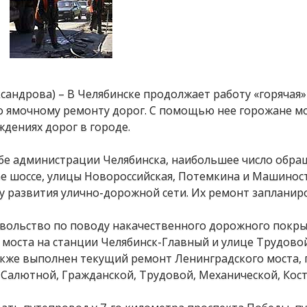
ксандрова) – В Челябинске продолжает работу «горячая
о ямочному ремонту дорог. С помощью нее горожане м
дениях дорог в городе.
жбе администрации Челябинска, наибольшее число обр
е шоссе, улицы Новороссийская, Потемкина и Машинос
у развития улично-дорожной сети. Их ремонт запланир
овольство по поводу накачественного дорожного покры
 моста на станции Челябинск-Главный и улице Трудово
акже выполнен текущий ремонт Ленинградского моста, 
, Салютной, Гражданской, Трудовой, Механической, Кос