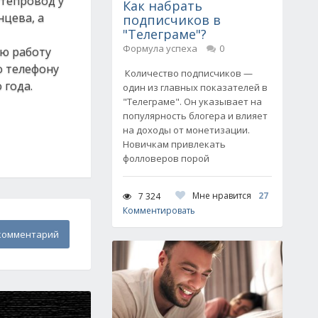
утепровод у
Как набрать
нцева, а
подписчиков в
"Телеграме"?
Формула успеха
0
ою работу
о телефону
Количество подписчиков —
 года.
один из главных показателей в
"Телеграме". Он указывает на
популярность блогера и влияет
на доходы от монетизации.
Новичкам привлекать
фолловеров порой
Мне нравится
27
7 324
Комментировать
комментарий