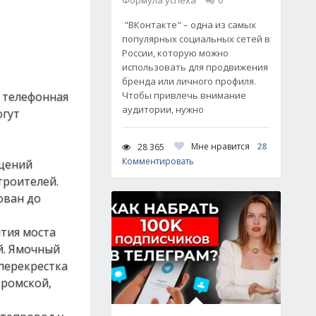
Формула успеха
0
"ВКонтакте" – одна из самых
популярных социальных сетей в
России, которую можно
использовать для продвижения
бренда или личного профиля.
» телефонная
Чтобы привлечь внимание
аудитории, нужно
огут
Мне нравится
28
28 365
Комментировать
ащений
троителей.
ован до
тия моста
й. Ямочный
перекрестка
тромской,