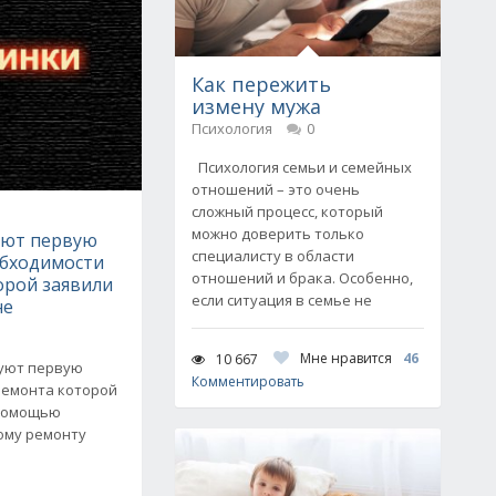
Как пережить
измену мужа
Психология
0
Психология семьи и семейных
отношений – это очень
сложный процесс, который
е
можно доверить только
уют первую
специалисту в области
обходимости
отношений и брака. Особенно,
орой заявили
если ситуация в семье не
не
Мне нравится
46
10 667
руют первую
Комментировать
ремонта которой
 помощью
ому ремонту