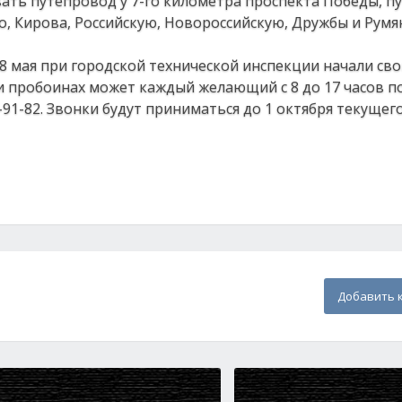
ть путепровод у 7-го километра проспекта Победы, п
, Кирова, Российскую, Новороссийскую, Дружбы и Румя
8 мая при городской технической инспекции начали св
и пробоинах может каждый желающий с 8 до 17 часов п
7-91-82. Звонки будут приниматься до 1 октября текущего
Добавить 