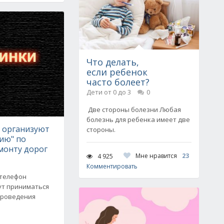
Что делать,
если ребенок
часто болеет?
Дети от 0 до 3
0
Две стороны болезни Любая
болезнь для ребенка имеет две
е организуют
стороны.
ию" по
монту дорог
Мне нравится
23
4 925
Комментировать
 телефон
дут приниматься
проведения