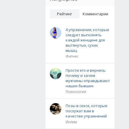
Рейтинг
Комментарии
4 упражнения, которые
следует выполнять
каждой женщине для
вытянутых, сухих
мышц.
Фитнес
Прости его и вернись:
почему и зачем
мужчины оправдывают
наших бывших
Психология
Позы в сексе, которые
послужат вам в
качестве упражнений
Интим