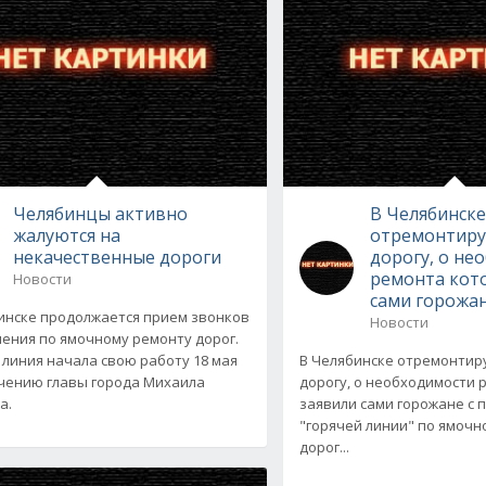
Челябинцы активно
В Челябинск
жалуются на
отремонтир
некачественные дороги
дорогу, о не
ремонта кот
Новости
сами горожа
инске продолжается прием звонков
Новости
ления по ямочному ремонту дорог.
 линия начала свою работу 18 мая
В Челябинске отремонти
чению главы города Михаила
дорогу, о необходимости 
а.
заявили сами горожане с
"горячей линии" по ямочн
дорог...