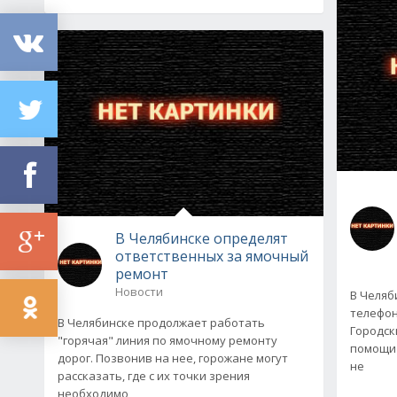
В Челябинске определят
ответственных за ямочный
ремонт
Новости
В Челяб
телефон
В Челябинске продолжает работать
Городск
"горячая" линия по ямочному ремонту
помощи 
дорог. Позвонив на нее, горожане могут
не
рассказать, где с их точки зрения
необходимо