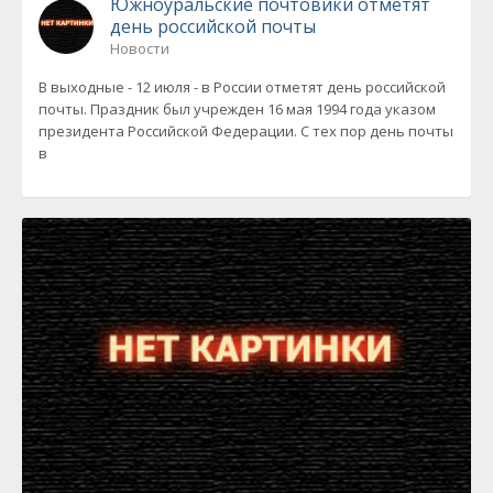
Южноуральские почтовики отметят
день российской почты
Новости
В выходные - 12 июля - в России отметят день российской
почты. Праздник был учрежден 16 мая 1994 года указом
президента Российской Федерации. С тех пор день почты
в