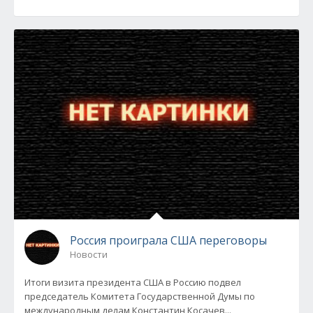
Россия проиграла США переговоры
Новости
Итоги визита президента США в Россию подвел
председатель Комитета Государственной Думы по
международным делам Константин Косачев...