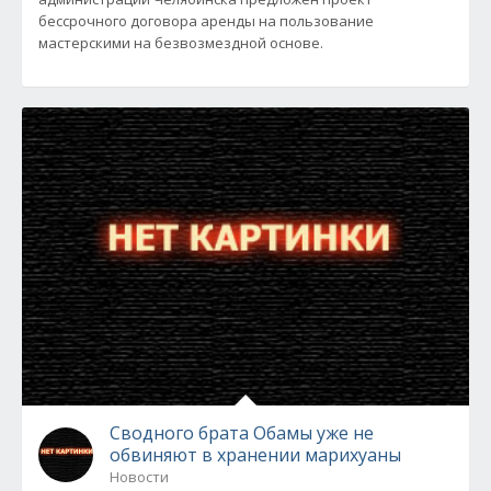
бессрочного договора аренды на пользование
мастерскими на безвозмездной основе.
Сводного брата Обамы уже не
обвиняют в хранении марихуаны
Новости