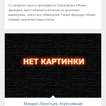
Со сводного брата президента США Барака Обамы
Джорджа, арестованного в Кении за хранение
марихуаны, сняты все обвинения. Ранее Джорджу Обаме
помимо хранения наркотиков
Михаил Леонтьев: Агрессивная