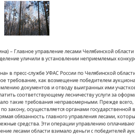
ина) – Главное управление лесами Челябинской област
деление уличили в установлении неприемлемых конкур
а» в пресс-службе УФАС России по Челябинской области
ное требование, как возмещение победителем аукцион
рмлению документов и отводу выигранных ими участко
латить соответствующему лесничеству услуги за оформ
ало такие требования неправомерными. Прежде всего,
по закону, осуществляется органами государственной в
рямая обязанность главного управления лесами, котор
нежные средства. Эти операции управлению оплачивают
ение лесами области взимало деньги с победителей ау