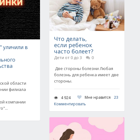
Что делать,
если ребенок
" уличили в
часто болеет?
Дети от 0 до 3
0
льного
ьства
Две стороны болезни Любая
болезнь для ребенка имеет две
стороны.
ской области
ении филиала
Мне нравится
23
4 924
вой компании
Комментировать
"...