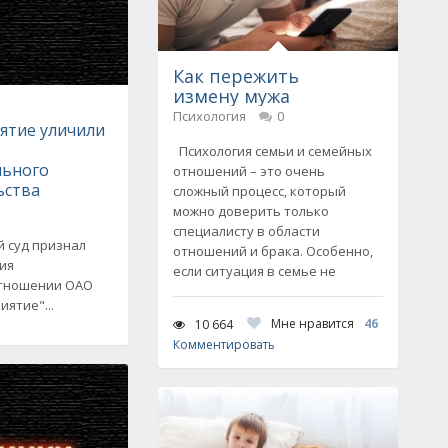
Как пережить
измену мужа
Психология
0
ятие уличили
Психология семьи и семейных
льного
отношений – это очень
ьства
сложный процесс, который
можно доверить только
специалисту в области
 суд признал
отношений и брака. Особенно,
ия
если ситуация в семье не
отношении ОАО
ятие"...
Мне нравится
46
10 664
Комментировать