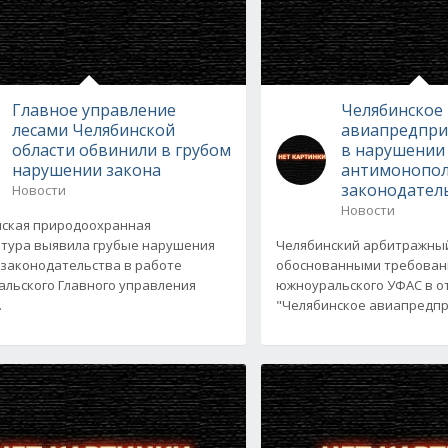
Главное управление
Челябинское
лесами Челябинской
авиапредпри
области обвинили в грубом
в нарушении
нарушении закона
антимонопо
законодател
Новости
Новости
ская природоохранная
тура выявила грубые нарушения
Челябинский арбитражный
 законодательства в работе
обоснованными требован
льского Главного управления
южноуральского УФАС в 
.
"Челябинское авиапредпри