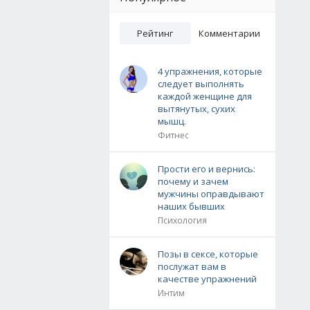
Рейтинг
Комментарии
4 упражнения, которые
следует выполнять
каждой женщине для
вытянутых, сухих
мышц.
Фитнес
Прости его и вернись:
почему и зачем
мужчины оправдывают
наших бывших
Психология
Позы в сексе, которые
послужат вам в
качестве упражнений
Интим