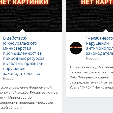
В действиях
"Челябэнерго
южноуральского
нарушении
министерства
антимонопо
промышленности и
законодател
природных ресурсов
Новости
выявлены признаки
Арбитражный суд Челябин
нарушения
рассмотрел дело в отнош
законодательства
ОАО "Межрегиональной
Новости
распределительной сете
ское управление Федеральной
Урала" (МРСК) "Челябэнерго
опольной службы России выясняет,
о ли Министерство
енности и природных ресурсов
ской области