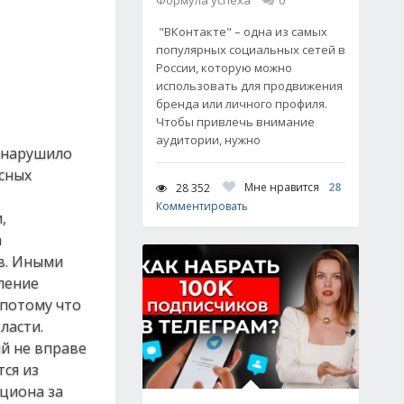
Формула успеха
0
"ВКонтакте" – одна из самых
популярных социальных сетей в
России, которую можно
использовать для продвижения
бренда или личного профиля.
Чтобы привлечь внимание
аудитории, нужно
и нарушило
сных
Мне нравится
28
28 352
Комментировать
,
а
в. Иными
ление
 потому что
ласти.
ый не вправе
ся из
кциона за